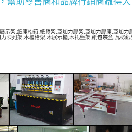
，幫助零售商和品牌行銷商羸得大
展示架,紙座枱箱,紙貨架,亞加力膠架,亞加力膠座,亞加力
加力陳列架,木櫃枱架,木展示櫃,木托盤架,紙包裝盒,瓦楞紙