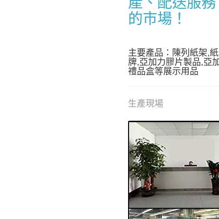
產、配送服務
的市場！
主要產品：陳列紙架,紙
牌,亞加力膠片製品,亞
禮品盒等展示用品
生產現場