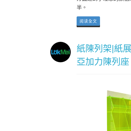
半。
阅读全文
紙陳列架|紙
亞加力陳列座