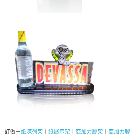
訂做－
紙陳列架
｜
紙展示架
｜
亞加力膠架
｜
亞加力膠