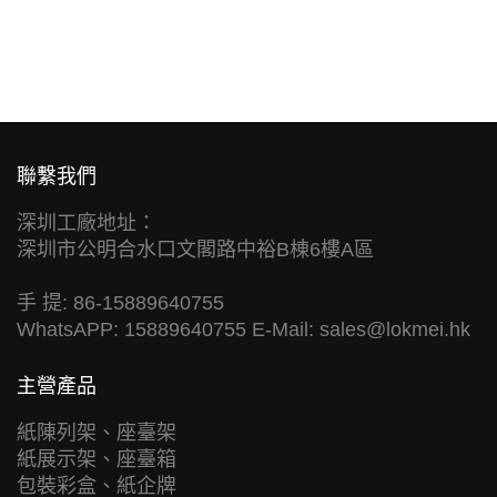
聯繫我們
深圳工廠地址：
深圳市公明合水口文閣路中裕B棟6樓A區
手 提: 86-15889640755
WhatsAPP: 15889640755 E-Mail:
sales@lokmei.hk
主營產品
紙陳列架、座臺架
紙展示架、座臺箱
包裝彩盒、紙企牌