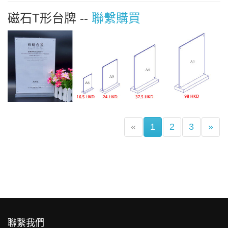
磁石T形台牌 --
聯繫購買
(current)
«
1
2
3
»
聯繫我們