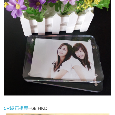
5R磁石相架
--68 HKD