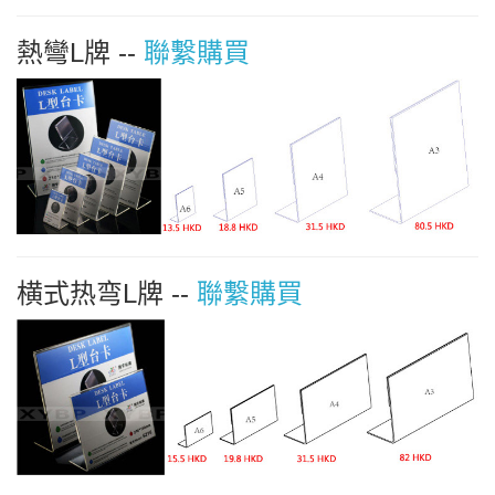
熱彎L牌 --
聯繫購買
横式热弯L牌 --
聯繫購買