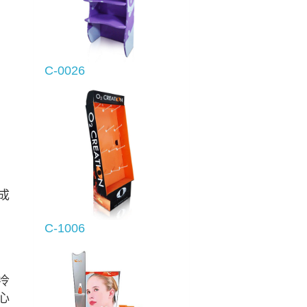
C-0026
成
C-1006
冷
心