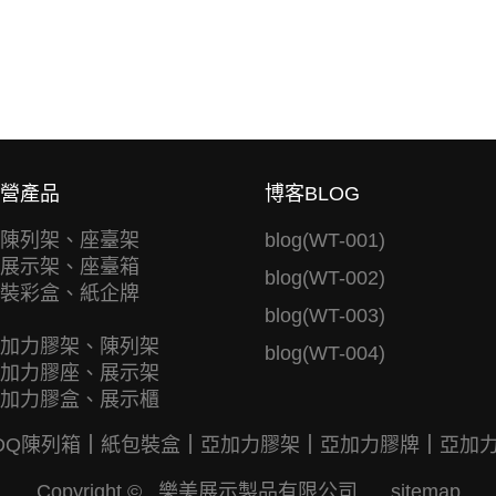
營產品
博客BLOG
陳列架、座臺架
blog(WT-001)
展示架、座臺箱
blog(WT-002)
裝彩盒、紙企牌
blog(WT-003)
加力膠架、陳列架
blog(WT-004)
加力膠座、展示架
加力膠盒、展示櫃
DQ陳列箱
｜
紙包裝盒
｜
亞加力膠架
｜
亞加力膠牌
｜
亞加
Copyright © 樂美展示製品有限公司
sitemap