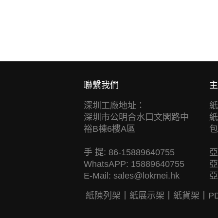
聯繫我們
主
深圳工廠地址：
紙
深圳市公明合水口文閣路中
紙
裕B棟6樓A區
包
手 提: 86-15889640755
亞
WhatsAPP: 15889640755
亞
E-Mail:
sales@lokmei.hk
亞
紙陳列架
｜
紙展示架
｜
紙貨架
｜
P