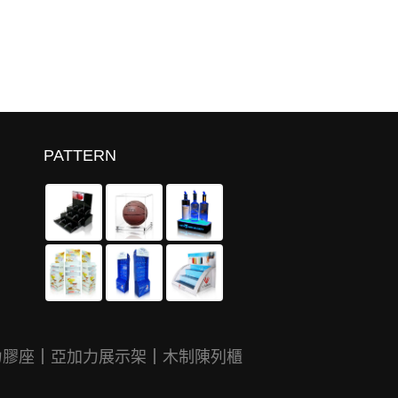
PATTERN
力膠座
｜
亞加力展示架
｜
木制陳列櫃