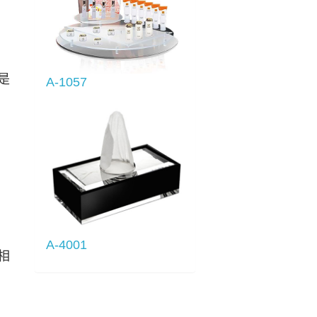
是
A-1057
A-4001
相