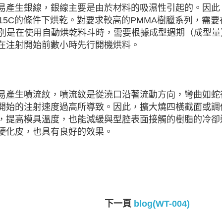
易產生銀線，銀線主要是由於材料的吸濕性引起的。因此
15C的條件下烘乾。對要求較高的PMMA樹臘系列，需要
。特別是在使用自動烘乾料斗時，需要根據成型週期（成型量
在注射開始前數小時先行開機烘料。
易產生噴流紋，噴流紋是從澆口沿著流動方向，彎曲如蛇
開始的注射速度過高所導致。因此，擴大燒四橫截面或調
，提高模具溫度，也能減緩與型腔表面接觸的樹脂的冷卻
硬化皮，也具有良好的效果。
下一頁
blog(WT-004)