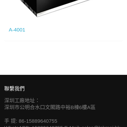
A-4001
聯繫我們
深圳工廠地址：
深圳市公明合水口文閣路中裕B棟6樓A區
手 提: 86-15889640755