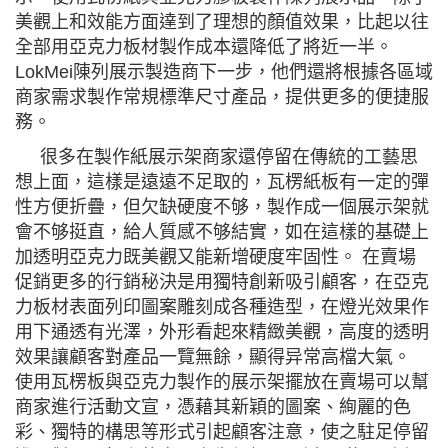
美觀上和效能方面達到了理想的顏值效果，比起以往
全部用亞克力板材製作成本還降低了將近一半。
LokMei陳列展示製造商下一步，他們還將根據各區域
商家需求製作常規標準尺寸產品，提供更多的便捷服
務。
很多在製作紙展示架商家還停留在傳統的工藝思
想上面，這樣是遠遠不足取的，瓦楞紙板有一定的彈
性方便折疊，但欠缺硬度不够，製作成一個展示架就
會不够挺直，給人質感不够結實，如在這樣的基礎上
加透明亞克力既美觀又能新增硬度牢固性。 在賣場
促銷更多的行銷秘決是用獨特創新吸引顧客，在亞克
力板材表面列印圖案雕刻成各種造型，在燈光效果作
用下通透有光澤，外形看起來精緻美觀，高度的透明
效果讓顧客對產品一覽無餘，顯得异常高檔大氣。
使用瓦楞板與亞克力製作的展示架擺放在賣場可以幫
商家進行活動文宣，憑藉其新穎的圖案、絢麗的色
彩、獨特的構思等形式引起顧客注意，使之駐足停留