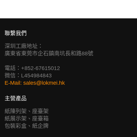
聯繫我們
深圳工廠地址：
廣東省東莞市企石鎮南坑長和路88號
電話：+852-67615012
微信：L454984843
E-Mail:
sales@lokmei.hk
主營產品
紙陳列架、座臺架
紙展示架、座臺箱
包裝彩盒、紙企牌