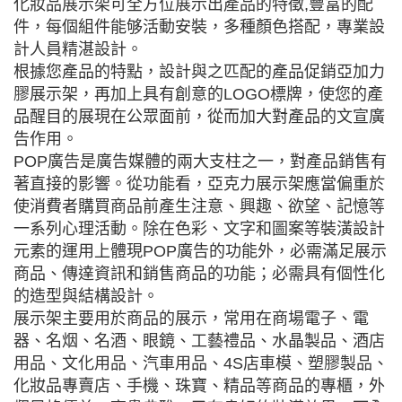
化妝品展示架可全方位展示出產品的特徵,豐富的配
件，每個組件能够活動安裝，多種顏色搭配，專業設
計人員精湛設計。
根據您產品的特點，設計與之匹配的產品促銷亞加力
膠展示架，再加上具有創意的LOGO標牌，使您的產
品醒目的展現在公眾面前，從而加大對產品的文宣廣
告作用。
POP廣告是廣告媒體的兩大支柱之一，對產品銷售有
著直接的影響。從功能看，亞克力展示架應當偏重於
使消費者購買商品前產生注意、興趣、欲望、記憶等
一系列心理活動。除在色彩、文字和圖案等裝潢設計
元素的運用上體現POP廣告的功能外，必需滿足展示
商品、傳達資訊和銷售商品的功能；必需具有個性化
的造型與結構設計。
展示架主要用於商品的展示，常用在商場電子、電
器、名烟、名酒、眼鏡、工藝禮品、水晶製品、酒店
用品、文化用品、汽車用品、4S店車模、塑膠製品、
化妝品專賣店、手機、珠寶、精品等商品的專櫃，外