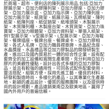
於商場、超市、便利店的陳列展示用品,包括:亞加力
膠展示架、亞加力膠陳列架、亞加力膠座、亞加力膠
架、亞加力展示盒、亞加力指示牌、亞加力陳列座、
亞加力展示架、紙貨架、紙展示箱、瓦楞紙架、陳列
紙架、紙陳列座、紙促銷架、紙堆頭架、木製展示
架、木質陳列櫃、木製座台架、木質貨架、亞加力珠
寶架、亞加力眼鏡架、亞加力資料架、單張入紙架、
倒T型展示架、V型展示架、L型展示架、亞加力海報
架、餐牌插座、餐牌台座、餐牌桌卡、亞加力膠相
架、各式人名牌、亞加力職員襟章牌、水晶紀念座、
水晶獎座、水晶禮品等亞加力膠製品的開發研製生
產、進出口及國內貿易於一體的綜合性企業。設有配
套齊全的加工設備和寬闊生產車間，充分利用亞加力
膠片的美觀性優點，設計出各式多樣的亞加力膠製
品，並且有較強的通用性，可同各式配件配套使用，
靈活搭配，組裝方便。採用先進工藝，優良的材料，
研發和製造時尚、多樣化的產品，以其專業化生產基
地、新穎的產品設計、優質的服務團隊、以及提供時
尚的設計規劃。產品遠銷東南亞及歐美地區，贏得了
國內外用戶的普遍信賴。