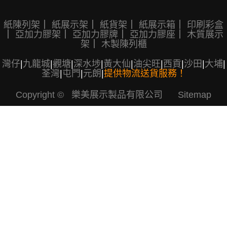
紙陳列架
｜
紙展示架
｜
紙貨架
｜
紙展示箱
｜
印刷彩盒
｜
亞加力膠架
｜
亞加力膠牌
｜
亞加力膠座
｜
木質展示
架
｜
木製陳列櫃
灣仔
|
九龍城
|
觀塘
|
深水埗
|
黃大仙
|
油尖旺
|
西貢
|
沙田
|
大埔
|
荃灣
|
屯門
|
元朗
|
提供物流送貨服務！
Copyright © 樂美展示製品有限公司
Sitemap