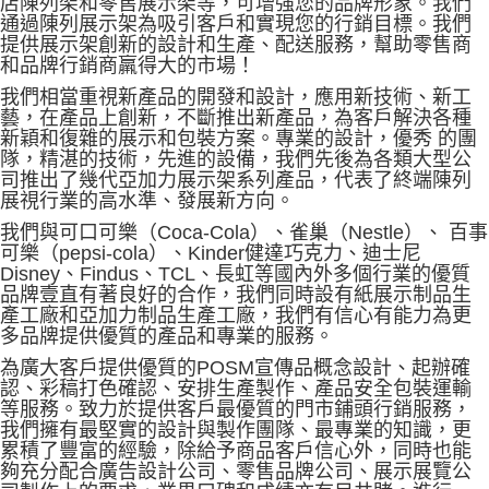
店陳列架和零售展示架等，可增强您的品牌形象。我們
通過陳列展示架為吸引客戶和實現您的行銷目標。我們
提供展示架創新的設計和生產、配送服務，幫助零售商
和品牌行銷商羸得大的市場！
我們相當重視新產品的開發和設計，應用新技術、新工
藝，在產品上創新，不斷推出新產品，為客戶解決各種
新穎和復雜的展示和包裝方案。專業的設計，優秀 的團
隊，精湛的技術，先進的設備，我們先後為各類大型公
司推出了幾代亞加力展示架系列產品，代表了終端陳列
展視行業的高水準、發展新方向。
我們與可口可樂（Coca-Cola）、雀巢（Nestle）、 百事
可樂（pepsi-cola）、Kinder健達巧克力、迪士尼
Disney、Findus、TCL、長虹等國內外多個行業的優質
品牌壹直有著良好的合作，我們同時設有紙展示制品生
產工廠和亞加力制品生產工廠，我們有信心有能力為更
多品牌提供優質的產品和專業的服務。
為廣大客戶提供優質的POSM宣傳品概念設計、起辦確
認、彩稿打色確認、安排生產製作、產品安全包裝運輸
等服務。致力於提供客戶最優質的門市鋪頭行銷服務，
我們擁有最堅實的設計與製作團隊、最專業的知識，更
累積了豐富的經驗，除給予商品客戶信心外，同時也能
夠充分配合廣告設計公司、零售品牌公司、展示展覽公