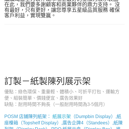
在此，我們要多謝顧客和商業夥伴的鼎力支持。 沒
有最好，只有更好，讓您尊享五星級品質服務 確保
客戶利益，實現雙贏。
訂製－紙製陳列展示架
優點：綠色環保、重量輕、體積小、可折平打包、運輸方
便、組裝簡單、價錢便宜、廣告效果好
缺點：耐用時間不夠長（一般耐用時間為3-5個月）
POSM 店鋪陳列紙架：
紙展示架
（Dumpbin Display）,紙
座檯箱（Topshelf Display）,廣告企牌4（Standees）,紙陳