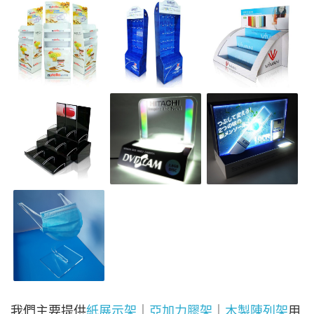
我們主要提供
紙展示架
｜
亞加力膠架
｜
木製陳列架
用