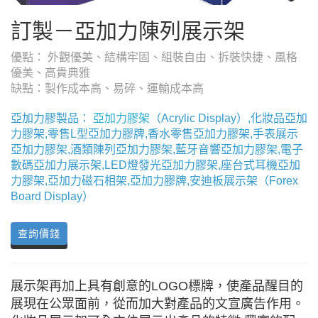
訂製－亞加力陳列展示架
優點： 外觀優美、結構牢固、組裝自由、拆裝快捷、風格
優美、高貴典雅
缺點：製作成本高、易碎、運輸成本高
亞加力膠製品：
亞加力膠架
（Acrylic Display）,化妝品亞加
力膠架,零售L型亞加力膠牌,香水零售亞加力膠架,手表展示
亞加力膠架,酒類陳列亞加力膠架,藍牙音響亞加力膠架,電子
數碼亞加力展示架,LED燈發光亞加力膠架,座台式耳機亞加
力膠架,亞加力磁石相架,亞加力膠牌,安迪板展示架（Forex
Board Display）
查詢價錢
展示架再加上具有創意的LOGO標牌，使產品醒目的
展現在公眾面前，從而加大對產品的文宣廣告作用。