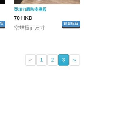
亞加力膠防疫檔板
70 HKD
購買
聯繫購買
常規檯面尺寸
(current)
«
1
2
3
»