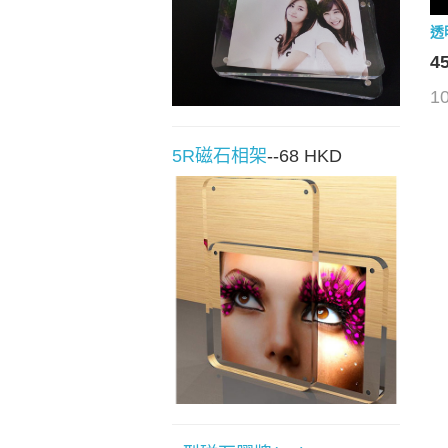
透
4
1
5R磁石相架
--68 HKD