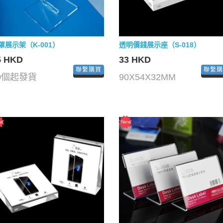
罩展示架（K-001）
透明價錢展示座（S-018）
5 HKD
33 HKD
聯繫購買
聯繫
0個起發貨
90X54X32MM