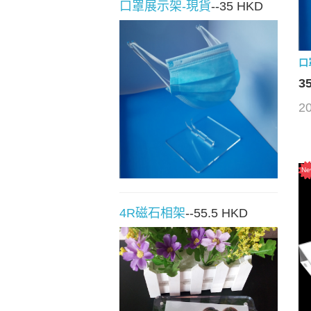
口罩展示架-現貨
--35 HKD
口
3
2
4R磁石相架
--55.5 HKD