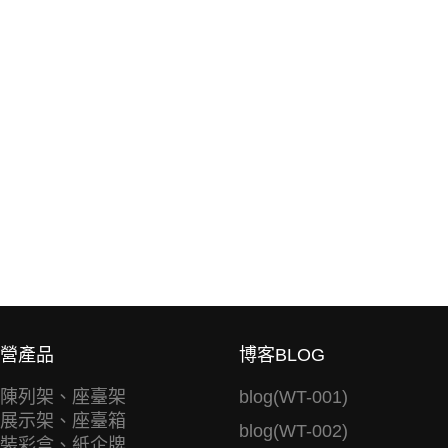
營產品
博客BLOG
陳列架、座臺架
blog(WT-001)
展示架、座臺箱
blog(WT-002)
裝彩盒、紙企牌