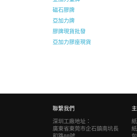
磁石膠牌
亞加力牌
膠牌現貨批發
亞加力膠座現貨
聯繫我們
主
深圳工廠地址：
紙
廣東省東莞市企石鎮南坑長
紙
和路88號
包