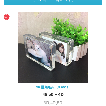
3R 圓角相架（S-001）
48.50 HKD
3R,4R,5R