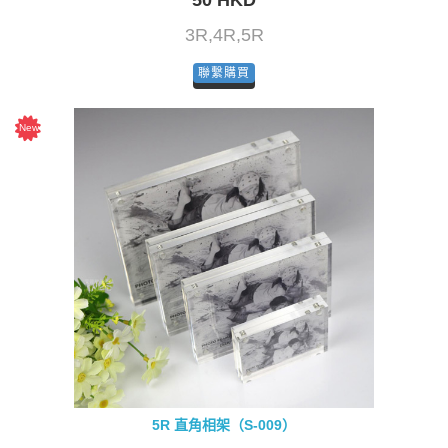
50 HKD
3R,4R,5R
聯繫購買
5R 直角相架（S-009）