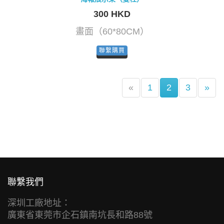
300 HKD
畫面（60*80CM）
聯繫購買
(current)
«
1
2
3
»
聯繫我們
深圳工廠地址：
廣東省東莞市企石鎮南坑長和路88號