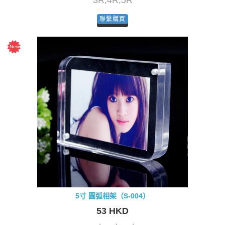
3R,4R,5R
聯繫購買
5寸 圓弧相架（S-004）
53 HKD