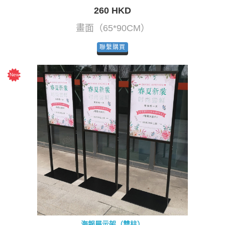
260 HKD
畫面（65*90CM）
聯繫購買
海報展示架（雙柱）