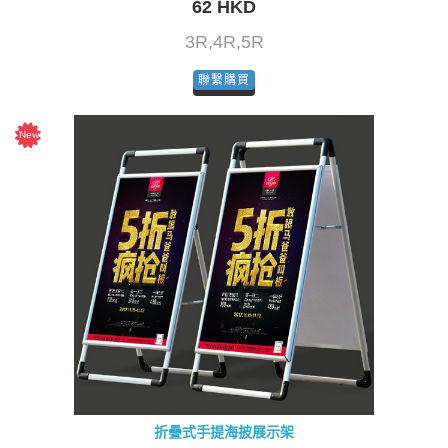
62 HKD
3R,4R,5R
聯繫購買
折疊式手提海披展示架