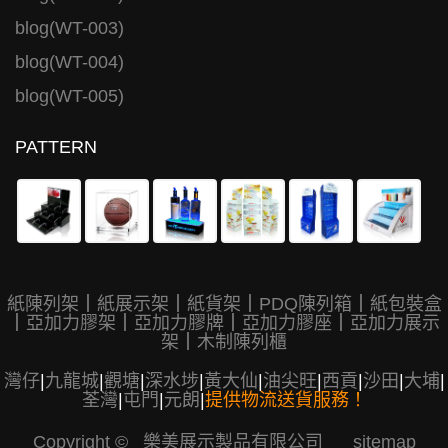
blog(WT-003)
blog(WT-004)
blog(WT-005)
PATTERN
紙陳列架
｜
紙展示架
｜
紙貨架
｜
PDQ陳列箱
｜
紙包裝盒
｜
亞加力膠架
｜
亞加力膠牌
｜
亞加力膠座
｜
亞加力展示
架
｜
木制陳列櫃
灣仔
|
九龍城
|
觀塘
|
深水埗
|
黃大仙
|
油尖旺
|
西貢
|
沙田
|
大埔
|
荃灣
|
屯門
|
元朗
|
提供物流送貨服務！
Copyright © 樂美展示製品有限公司
sitemap