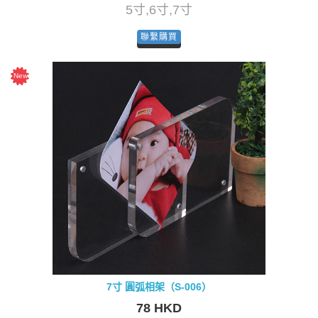
5寸,6寸,7寸
聯繫購買
7寸 圓弧相架（S-006）
78 HKD