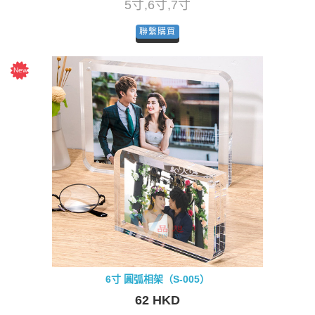
5寸,6寸,7寸
聯繫購買
6寸 圓弧相架（S-005）
62 HKD