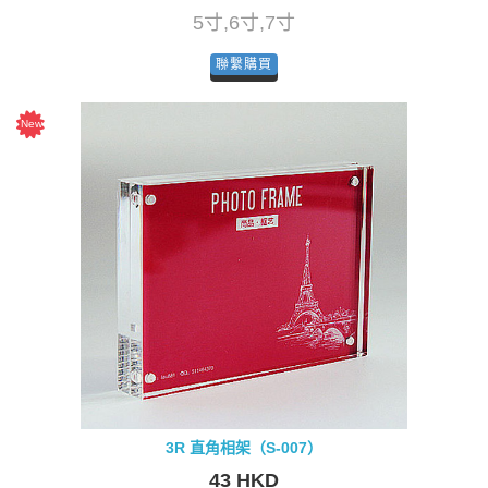
5寸,6寸,7寸
聯繫購買
3R 直角相架（S-007）
43 HKD