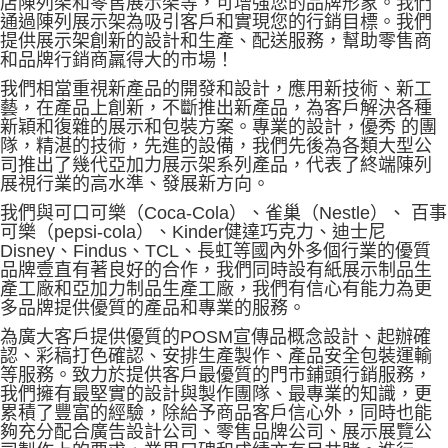
店陳列架和零售展示架等，可增强您的品牌形象。我們
通過陳列展示架為吸引客戶和實現您的行銷目標。我們
提供展示架創新的設計和生產、配送服務，幫助零售商
和品牌行銷商羸得大的市場！
我們相當重視新產品的開發和設計，應用新技術、新工
藝，在產品上創新，不斷推出新產品，為客戶解決各種
新穎和復雜的展示和包裝方案。專業的設計，優秀 的團
隊，精湛的技術，先進的設備，我們先後為各類大型公
司推出了幾代亞加力展示架系列產品，代表了終端陳列
展視行業的高水準、發展新方向。
我們與可口可樂（Coca-Cola）、雀巢（Nestle）、 百事
可樂（pepsi-cola）、Kinder健達巧克力、迪士尼
Disney、Findus、TCL、長虹等國內外多個行業的優質
品牌壹直有著良好的合作，我們同時設有紙展示制品生
產工廠和亞加力制品生產工廠，我們有信心有能力為更
多品牌提供優質的產品和專業的服務。
為廣大客戶提供優質的POSM宣傳品概念設計、起辦確
認、彩稿打色確認、安排生產製作、產品安全包裝運輸
等服務。致力於提供客戶最優質的門市鋪頭行銷服務，
我們擁有最堅實的設計與製作團隊、最專業的知識，更
累積了豐富的經驗，除給予商品客戶信心外，同時也能
夠充分配合廣告設計公司、零售品牌公司、展示展覽公