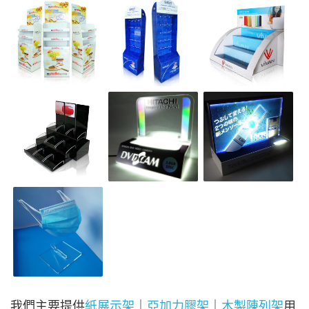
我們主要提供
紙展示架
｜
亞加力膠架
｜
木製陳列架
用