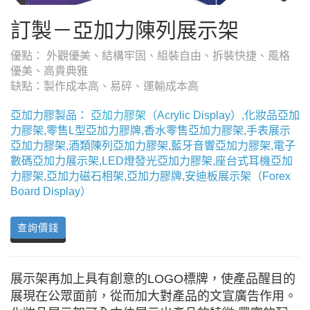
訂製－亞加力陳列展示架
優點： 外觀優美、結構牢固、組裝自由、拆裝快捷、風格
優美、高貴典雅
缺點：製作成本高、易碎、運輸成本高
亞加力膠製品：
亞加力膠架
（Acrylic Display）,化妝品亞加
力膠架,零售L型亞加力膠牌,香水零售亞加力膠架,手表展示
亞加力膠架,酒類陳列亞加力膠架,藍牙音響亞加力膠架,電子
數碼亞加力展示架,LED燈發光亞加力膠架,座台式耳機亞加
力膠架,亞加力磁石相架,亞加力膠牌,安迪板展示架（Forex
Board Display）
查詢價錢
展示架再加上具有創意的LOGO標牌，使產品醒目的
展現在公眾面前，從而加大對產品的文宣廣告作用。