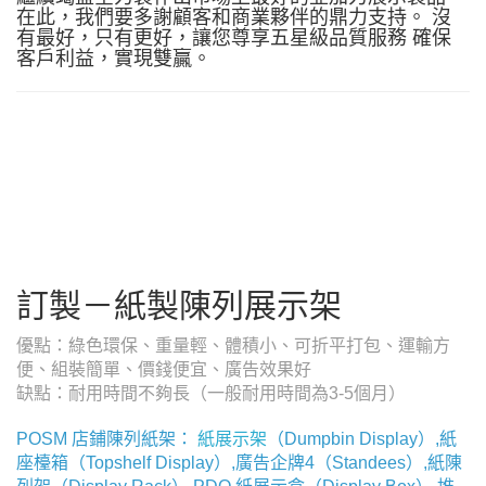
在此，我們要多謝顧客和商業夥伴的鼎力支持。 沒
有最好，只有更好，讓您尊享五星級品質服務 確保
客戶利益，實現雙贏。
訂製－紙製陳列展示架
優點：綠色環保、重量輕、體積小、可折平打包、運輸方
便、組裝簡單、價錢便宜、廣告效果好
缺點：耐用時間不夠長（一般耐用時間為3-5個月）
POSM 店鋪陳列紙架：
紙展示架
（Dumpbin Display）,紙
座檯箱（Topshelf Display）,廣告企牌4（Standees）,紙陳