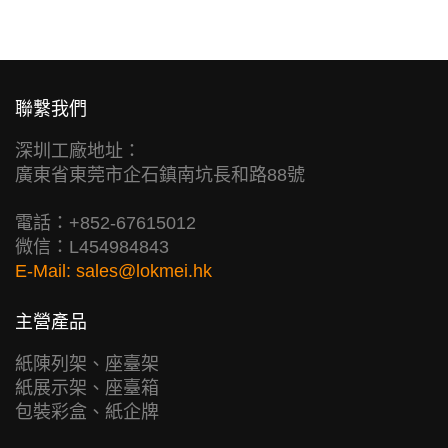
聯繫我們
深圳工廠地址：
廣東省東莞市企石鎮南坑長和路88號
電話：+852-67615012
微信：L454984843
E-Mail:
sales@lokmei.hk
主營產品
紙陳列架、座臺架
紙展示架、座臺箱
包裝彩盒、紙企牌