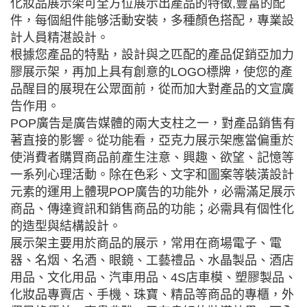
化妝品展示架可全方位展示出產品的特徵,豐富的配
件，每個組件能够活動安裝，多種顏色搭配，專業設
計人員精湛設計。
根據您產品的特點，設計與之匹配的產品促銷亞加力
膠展示架，再加上具有創意的LOGO標牌，使您的產
品醒目的展現在公眾面前，從而加大對產品的文宣廣
告作用。
POP廣告是廣告媒體的兩大支柱之一，對產品銷售有
著直接的影響。從功能看，亞克力展示架應當偏重於
使消費者購買商品前產生注意、興趣、欲望、記憶等
一系列心理活動。除在色彩、文字和圖案等裝潢設計
元素的運用上體現POP廣告的功能外，必需滿足展示
商品、傳達資訊和銷售商品的功能；必需具有個性化
的造型與結構設計。
展示架主要用於商品的展示，常用在商場電子、電
器、名烟、名酒、眼鏡、工藝禮品、水晶製品、酒店
用品、文化用品、汽車用品、4S店車模、塑膠製品、
化妝品專賣店、手機、珠寶、精品等商品的專櫃，外