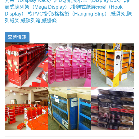
列架（Display Rack）,PDQ 紙展示盒（Display Box）,堆
頭式陳列架（Mega Display）,掛鉤式紙展示架（Hook
Display）,軟PVC掛兜/格格袋（Hanging Strip）,紙貨架,陳
列紙架,紙陳列箱,紙掛條......
查詢價錢