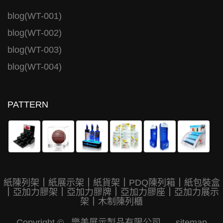
blog(WT-001)
blog(WT-002)
blog(WT-003)
blog(WT-004)
PATTERN
紙陳列架
｜
紙展示架
｜
紙貨架
｜
PDQ陳列箱
｜
紙包裝盒
｜
亞加力膠架
｜
亞加力膠牌
｜
亞加力膠座
｜
亞加力展示
架
｜
木制陳列櫃
Copyright © 樂美展示製品有限公司
sitemap