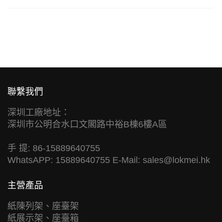
聯繫我們
深圳工廠地址：
深圳市公明合水口文閣路中裕B棟6樓A區
手 提: 86-15889640755
WhatsAPP: 15889640755 E-Mail:
sales@lokmei.hk
主營產品
紙陳列架、座臺架
紙展示架、座臺箱