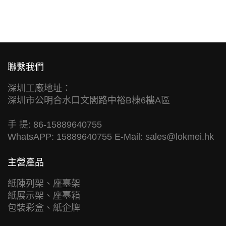
聯繫我們
深圳工廠地址：
深圳市公明合水口文閣路中裕B棟6樓A區
手 提: 86-15889640755
WhatsAPP: 15889640755 E-Mail:
sales@lokmei.hk
主營產品
紙陳列架、座臺架
紙展示架、座臺箱
包裝彩盒、紙企牌