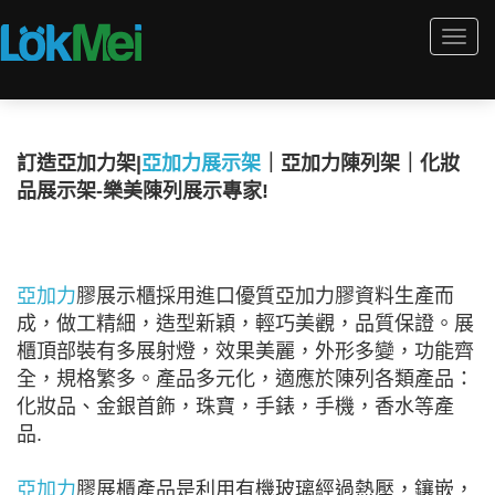
Togg
navi
訂造亞加力架|
亞加力展示架
｜亞加力陳列架｜化妝
品展示架-樂美陳列展示專家!
亞加力
膠展示櫃採用進口優質亞加力膠資料生產而
成，做工精細，造型新穎，輕巧美觀，品質保證。展
櫃頂部裝有多展射燈，效果美麗，外形多變，功能齊
全，規格繁多。產品多元化，適應於陳列各類產品：
化妝品、金銀首飾，珠寶，手錶，手機，香水等產
品.
亞加力
膠展櫃產品是利用有機玻璃經過熱壓，鑲嵌，