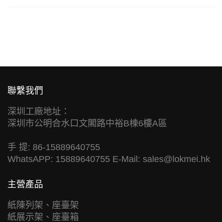
聯繫我們
深圳工廠地址：
深圳市公明合水口文閣路中裕B棟6樓A區
手 提: 86-15889640755
WhatsAPP: 15889640755 E-Mail:
sales@lokmei.hk
主營產品
紙陳列架、座臺架
紙展示架、座臺箱