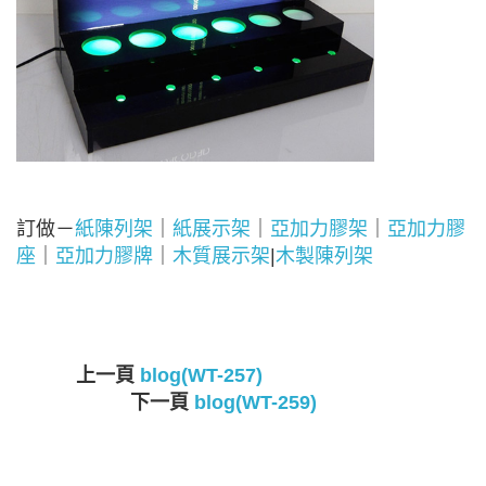
訂做－
紙陳列架
｜
紙展示架
｜
亞加力膠架
｜
亞加力膠
座
｜
亞加力膠牌
｜
木質展示架
|
木製陳列架
上一頁
blog(WT-257)
下一頁
blog(WT-259)