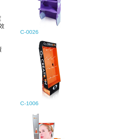
度
效
C-0026
賣
C-1006