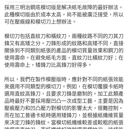
採用三明治鋼底模切版是解决紙毛故障的最好辦法，
此種模切版由於成本太高，尚不能被廣泛接受，所以
可在壓痕線和模切刀上想辦法。
模切刀包括直紋刀和橫紋刀，兩種紋路不同的刀其刀
鋒又有高矮之分。刀鋒形成的紋路和高矮不同，直接
關係到不同類別紙張的產品的模切質量效果和鋼刀的
使用壽命。在避免紙毛方面，直紋刀比橫紋刀好；在
使用壽命上，矮鋒刀比高鋒刀好得多。
所以，我們在製作模壓版時，應針對不同的紙張效能
來選用不同類型的模切刀。例如，在模切覆膜卡紙時
選用直紋高鋒刀，且要求刀鋒是磨制的。加工此類產
品時最好不要採用壓凹凸一次成型工藝，主要是因為
壓痕壓力和凹凸壓力對模切的影響太大，很難控制。
而在加工普通卡紙時選用矮鋒刀，並根據紙纖維質量
來决定刀鋒的鋒紋。當模切紙纖維較差或較粗的紙張