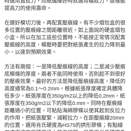
時選用直紋刀，而紙纖維好時就選用橫紋刀，這樣能
提高刀的使用壽命。
在選好模切刀後，再配寘壓痕線。有不少烟包盒的很
多位置的壓痕線之間距離很近，如上面說的硬盒烟包
小盒。所以在加工這些位置時，不能按正常情况配寘
壓痕線的高度，模壓時要把對紙張產生的拉力降到最
小，以達到預期效果。
方法有兩個：一是降低壓痕線的高度；二是减少壓痕
底模條的厚度。兩者不能同時使用，否則起不到很好
的壓痕效果。最好的方法是降低壓痕線高度，降低的
高度通常為0.1～0.2mm。根據紙張厚度確定具體降
低多少，紙張厚度在350g/m2以上的降低0.2mm，紙
張厚度在350g/m2以下的降低0.mm。同時在壓痕線
距離過小的位置，可粘貼海綿膠條以使其起到反拉力
的作用，把紙張壓緊，減輕拉力。在距壓痕線20mm
的位置，選用肖氏硬度為HS75的拱形膠條；有點線