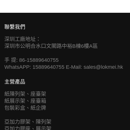
聯繫我們
深圳工廠地址：
深圳市公明合水口文閣路中裕B棟6樓A區
手 提: 86-15889640755
WhatsAPP: 15889640755 E-Mail:
sales@lokmei.hk
主營產品
紙陳列架、座臺架
紙展示架、座臺箱
包裝彩盒、紙企牌
亞加力膠架、陳列架
亞加力膠座、展示架