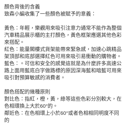
顏色背後的含義
致森小編收集了一些顏色被賦予的意義：
黃色：年輕，樂觀用來吸引注意力通常不能作為整個
汽車精品展示櫃的主打顏色，黃色框架應選其他色彩
來搭配。
紅色：能量閣樓式貨架能帶來緊急感，加速心跳精品
架頂部和底部選擇紅色可用來吸引易衝動的購物者。
藍色：。可信和安全的感覺這就是為什麼許多高速公
路上面用藍底白字做路標的原因深海藍和暗藍可用來
吸引對預算敏感的消費者。
顏色搭配的幾種原則
對比色：指紅，橙，黃，綠等這些色彩分別較大，在
色相環換上大於60°的。
鄰近色：在色相環上小於60°或者色相相同明度不同
的