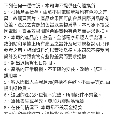
下列任何一種情況，本司均不提供任何退換貨
1、根據產品標準，由於不同電腦螢幕均有色彩之差
異，故網頁圖片，產品效果圖可能會與實際貨品略有
色差，產品之實際顏色當以實物爲準。本司恕不接受
因電腦，貨品效果圖顏色跟實物有色差而要求退換。
2、本司的產品為工藝品，全部程序都經人手處理。
故網站和單據上所有產品之設計及尺寸規格說明只作
參考之用，相關資料均以實物爲準。本司恕不接受因
設計及尺寸跟實物有些微差異而要求退換。
3、超出退換貨七日期限。
4、產品的正常磨損、不正確的安裝、改動、修理、
誤用等。
5、客人因個人主觀意願(包括不喜歡、不需要等)理由
提出退換貨。
6、退回的產品外包裝不完整、所附配件不齊全。
7、單據丟失或塗改。亞加力膠製品現貨
8、在任何情況下, 本司都不設現金退款。
本司保留最終購買、退換貨及取消訂單的決定權，