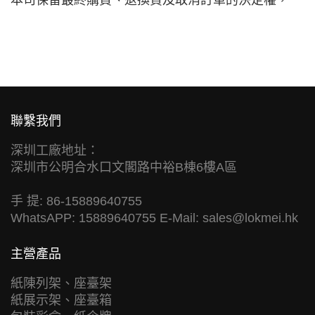
聯繫我們
深圳工廠地址：
深圳市公明合水口文閣路中裕B棟6樓A區
手 提: 86-15889640755
WhatsAPP: 15889640755 E-Mail:
sales@lokmei.hk
主營產品
紙陳列架、座臺架
紙展示架、座臺箱