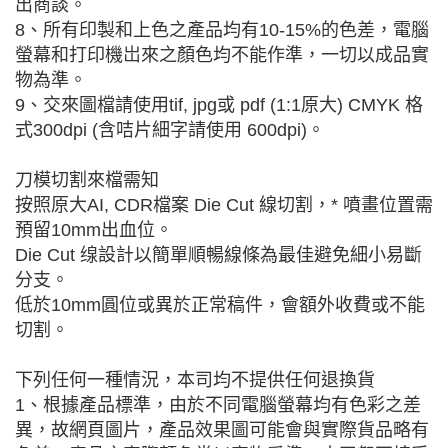
出商談。
8、所有印製和上色之產品均有10-15%的色差，電腦
螢幕和打印機岀來之顏色均不能作準，一切以成品實
物為準。
9、交來圖檔請使用tif, jpg或 pdf (1:1原大) CMYK 格
式300dpi (含咭片細字請使用 600dpi)。
刀模切割來檔需知
按照原大AI, CDR檔案 Die Cut 線切割，* 噴畫位置需
預留10mm出血位。
Die Cut 缐設計以簡單順暢線條為最佳避免細小易斷
分支。
低於10mm圓位或異於正常稿件，會額外收費或不能
切割。
下列任何一種情況，本司均不提供任何退換貨
1、根據產品標準，由於不同電腦螢幕均有色彩之差
異，故網頁圖片，產品效果圖可能會與實際貨品略有