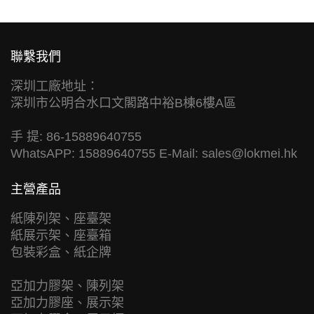
聯繫我們
深圳工廠地址：
深圳市公明合水口文閣路中裕B棟6樓A區
手 提: 86-15889640755
WhatsAPP: 15889640755 E-Mail:
sales@lokmei.hk
主營產品
紙陳列架、座臺架
紙展示架、座臺箱
包裝彩盒、紙企牌
亞加力膠架、陳列架
亞加力膠座、展示架