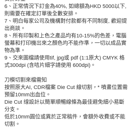
6、正常情況下訂金為40%, 如總額為HKD 5000以下,
則需要在確定訂單後全數安排。
7、明白每家公司及機構對付款都有不同制度, 歡迎提
出商談。
8、所有印製和上色之產品均有10-15%的色差，電腦
螢幕和打印機岀來之顏色均不能作準，一切以成品實
物為準。
9、交來圖檔請使用tif, jpg或 pdf (1:1原大) CMYK 格
式300dpi (含咭片細字請使用 600dpi)。
刀模切割來檔需知
按照原大AI, CDR檔案 Die Cut 線切割，* 噴畫位置需
預留10mm出血位。
Die Cut 缐設計以簡單順暢線條為最佳避免細小易斷
分支。
低於10mm圓位或異於正常稿件，會額外收費或不能
切割。