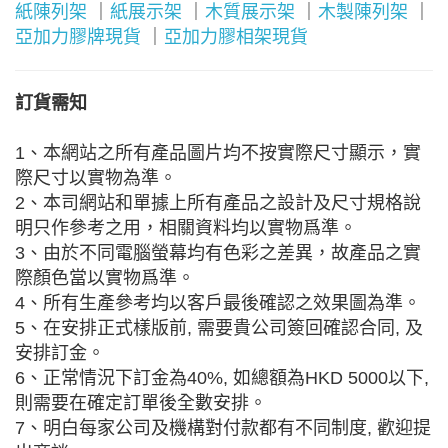
紙陳列架
｜
紙展示架
｜
木質展示架
｜
木製陳列架
｜
亞加力膠牌現貨
｜
亞加力膠相架現貨
訂貨需知
1、本網站之所有產品圖片均不按實際尺寸顯示，實
際尺寸以實物為準。
2、本司網站和單據上所有產品之設計及尺寸規格說
明只作參考之用，相關資料均以實物爲準。
3、由於不同電腦螢幕均有色彩之差異，故產品之實
際顏色當以實物爲準。
4、所有生產參考均以客戶最後確認之效果圖為準。
5、在安排正式樣版前, 需要貴公司簽回確認合同, 及
安排訂金。
6、正常情況下訂金為40%, 如總額為HKD 5000以下,
則需要在確定訂單後全數安排。
7、明白每家公司及機構對付款都有不同制度, 歡迎提