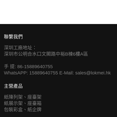
聯繫我們
深圳工廠地址：
深圳市公明合水口文閣路中裕B棟6樓A區
手 提: 86-15889640755
WhatsAPP: 15889640755 E-Mail:
sales@lokmei.hk
主營產品
紙陳列架、座臺架
紙展示架、座臺箱
包裝彩盒、紙企牌