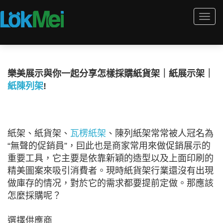
Togg
navi
樂美展示與你一起分享怎樣採購紙貨架｜紙展示架｜
紙陳列架
!
紙架、紙貨架、
瓦楞紙架
、陳列紙架常常被人冠名為
“無聲的促銷員”，囙此也是商家常用來做促銷展示的
重要工具，它主要是依靠新穎的造型以及上面印刷的
精美圖案來吸引消費者。現時紙貨架行業還沒有出現
做庫存的情况，對於它的需求都要提前定做。那應該
怎麼採購呢？
選擇供應商