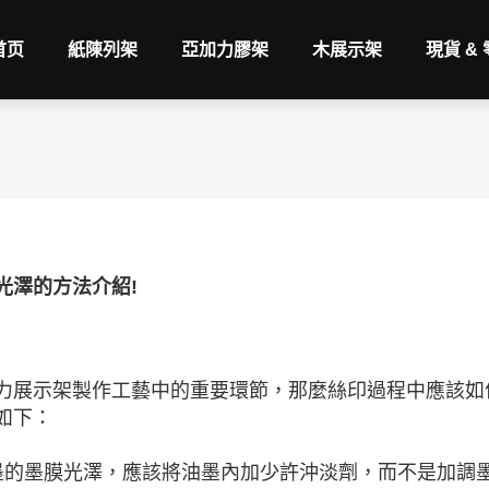
首页
紙陳列架
亞加力膠架
木展示架
現貨 &
光澤的方法介紹!
力展示架製作工藝中的重要環節，那麼絲印過程中應該如
如下：
墨的墨膜光澤，應該將油墨內加少許沖淡劑，而不是加調