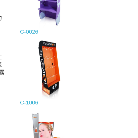
的
C-0026
在
表
霧
C-1006