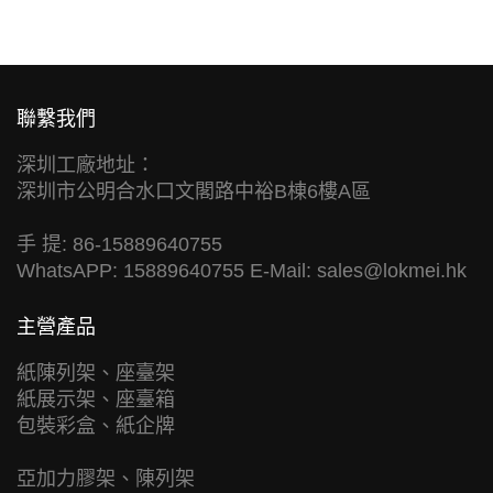
聯繫我們
深圳工廠地址：
深圳市公明合水口文閣路中裕B棟6樓A區
手 提: 86-15889640755
WhatsAPP: 15889640755 E-Mail:
sales@lokmei.hk
主營產品
紙陳列架、座臺架
紙展示架、座臺箱
包裝彩盒、紙企牌
亞加力膠架、陳列架