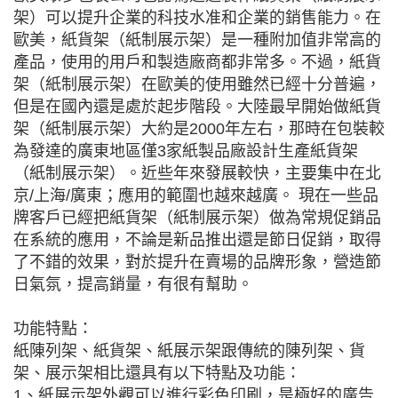
架）可以提升企業的科技水准和企業的銷售能力。在
歐美，紙貨架（紙制展示架）是一種附加值非常高的
產品，使用的用戶和製造廠商都非常多。不過，紙貨
架（紙制展示架）在歐美的使用雖然已經十分普遍，
但是在國內還是處於起步階段。大陸最早開始做紙貨
架（紙制展示架）大約是2000年左右，那時在包裝較
為發達的廣東地區僅3家紙製品廠設計生產紙貨架
（紙制展示架）。近些年來發展較快，主要集中在北
京/上海/廣東；應用的範圍也越來越廣。 現在一些品
牌客戶已經把紙貨架（紙制展示架）做為常規促銷品
在系統的應用，不論是新品推出還是節日促銷，取得
了不錯的效果，對於提升在賣場的品牌形象，營造節
日氣氛，提高銷量，有很有幫助。
功能特點：
紙陳列架、紙貨架、紙展示架跟傳統的陳列架、貨
架、展示架相比還具有以下特點及功能：
1、紙展示架外觀可以進行彩色印刷，是極好的廣告