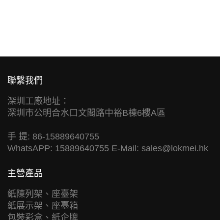
聯繫我們
深圳工廠地址：
深圳市公明合水口文閣路中裕B棟6樓A區
手 提: 86-15889640755
WhatsAPP: 15889640755 E-Mail:
sales@lokmei.hk
主營產品
紙陳列架、座臺架
紙展示架、座臺箱
包裝彩盒、紙企牌