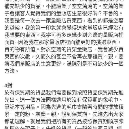
補充缺少的貨品，不能讓架子空空蕩蕩的。空蕩的架
子會讓客人覺得我們的量販店生意很好嗎？不會的。
我要是每一次去一家量販店買東西，看到的都是空蕩
的貨架，我的第一印象就會覺得這家量販店已經沒有
我想要的東西，我寧可再多走幾步到旁邊的量販店裡
面買--因為我在那家量販店裡面能更好的挑選東西，
買的物有所值。對於空蕩的貨架量販店，我會减少買
東西的次數，久而久的甚至不會再去那裡買。親，要
讓我們量販店的生意更好，滿陳列是不可缺少的一個
方法。
4對
於有保質期的貨品我們需要做到按照貨品保質期先進
先出。這一個方法同樣適用於沒有保質期的像毛巾、
筆記本等用品。因為先進的毛巾會隨著時間的擺放積
累一定的粉、灰塵。親，說到保質期，先進先出大家
都能理解。就是我們把所有的貨品按照保質期順序陳
列擺放在架子上。先進的貨品（一般的生產日期--保