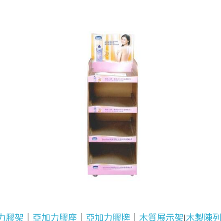
力膠架
｜
亞加力膠座
｜
亞加力膠牌
｜
木質展示架
|
木製陳