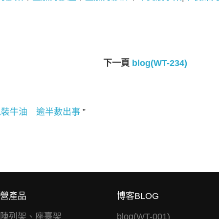
下一頁
blog(WT-234)
包裝牛油 逾半數出事
”
營產品
博客BLOG
陳列架、座臺架
blog(WT-001)