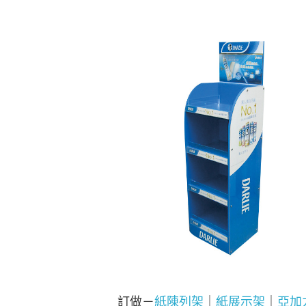
訂做－
紙陳列架
｜
紙展示架
｜
亞加