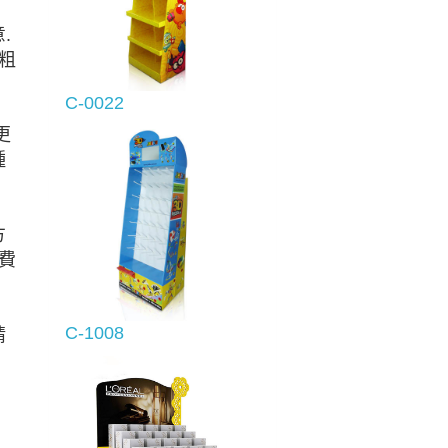
.
粗
C-0022
更
種
方
費
C-1008
精