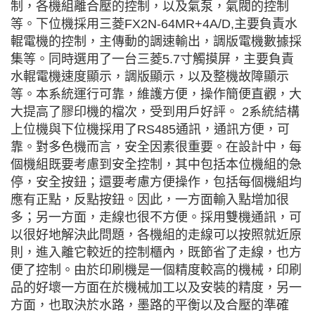
制，各機組離合壓的控制，以及氣泵，氣閥的控制
等。下位機採用三菱FX2N-64MR+4A/D,主要負責水
輥電機的控制，主傳動的調速輸出，調版電機數據採
集等。同時選用了一台三菱5.7寸觸摸屏，主要負責
水輥電機速度顯示，調版顯示，以及整機故障顯示
等。本系統運行可靠，維護方便，操作簡便直觀，大
大提高了膠印機的檔次，受到用戶好評。 2系統結構
上位機與下位機採用了RS485通訊，通訊方便，可
靠。對多色機而言，安全因素很重要。在設計中，每
個機組既要考慮到安全控制，其中包括本位機組的急
停，安全按鈕；還要考慮方便操作，包括每個機組均
應有正點，反點按鈕。因此，一方面輸入點增加很
多；另一方面，走線也很不方便。採用雙機通訊，可
以很好地解決此問題，各機組的走線可以按照就近原
則，進入離它較近的控制櫃內，既節省了走線，也方
便了控制。由於印刷機是一個精度較高的機械，印刷
品的好壞一方面在於機械加工以及安裝的精度，另一
方面，也取決於水路，墨路的平衡以及合壓的準確