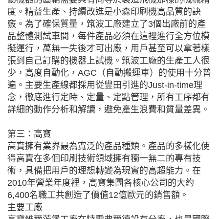
度。精益生產、持續改進是小森印刷機高品質的訣
竅。為了確保質量，筑波工廠建立了3個出廠前的產
品整體測試車間，每件產品必須在這裡進行全方位模
擬運行，萬無一失後才可出廠，用戶甚至可以拿著樣
張到自己訂購的機器上試機。筑波工廠的生產工人很
少，高度自動化，AGC（自動搬運車）的使用十分普
遍。主要生產線都採用從豐田引進的Just-in-time理
念，徹底進行定時、定量、定點管理，所有工序都有
詳細的動作分析和解讀，避免產生浪費和質量差異。
第三：高寶
高寶擁有業界最為寬泛的產品種類。產品的多樣化使
得高寶在多個印刷技術領域擁有獨一無二的專有技
術，具備把用戶的理想轉變為現實的高超能力。在
2010年營業年度裡，高寶集團各核心公司的大約
6,400名職工共創造了價值12億歐元的銷售額。
主要工廠