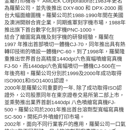
金屬打印機等。 AMDEK Corporation於1983年更名
為羅蘭公司，並先後推出 DXY-800 和 DPX-2000 兩
台大幅面繪圖機。羅蘭公司於1988-1990年間在美國
及澳洲開辦合資企業，同期進軍刻字機市場，1988年
推出旗下首台數字化刻字機PNC-1000。
結合了繪圖寫真機及刻字機的研發經驗，羅蘭在
1997 年推出首部噴切一體機CJ-70，同年推出具有熱
轉印技術的噴設一體機PC-60。到了1998年，羅蘭隆
重推出世界首台高精度1440dpi六色寬幅噴繪寫真機
FJ-50，而1440dpi六色寬幅噴切一體機CJ-500在一
年後亮相。羅蘭公司分別於1999及2000年成功取得
ISO9001和ISO14001認證。
2000年是羅蘭公司重要的一年, 除了成功取得ISO認
證外，公司股票同年在東京證卷交易所第二部上市，
並乘勢推出業界首創1440dpi 八色噴繪寫真機FJ-
500。羅蘭公司於2001年推出首台溶劑型寬幅寫真機
SC-500，開拓戶外噴繪打印市場。
2002年，面向不同行業客戶的應用，羅蘭公司一口氣