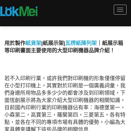
Togg
navi
用於製作
紙貨架
|紙展示架|
瓦楞紙陳列架
｜紙展示箱
等印刷畫面主要使用的大型印刷機器品牌介紹！
若不入印刷行業，或許我們對印刷機的形象僅僅停留
在小型打印機上，其實對於印刷是一個廣義詞彙，我
們身邊所用物品多多少少的都會涉及到印刷領域，下
面恆創展示將為大家介紹大型印刷機器的相關知識。
目前國內印刷行業的印刷機器佔有率：海德堡第一，
小森第二，高寶第三，羅蘭第四，三菱第五。各有特
點，並各在不同的專項市場有具體的優勢。小編為大
家具體來講解下這些品牌的相關信息