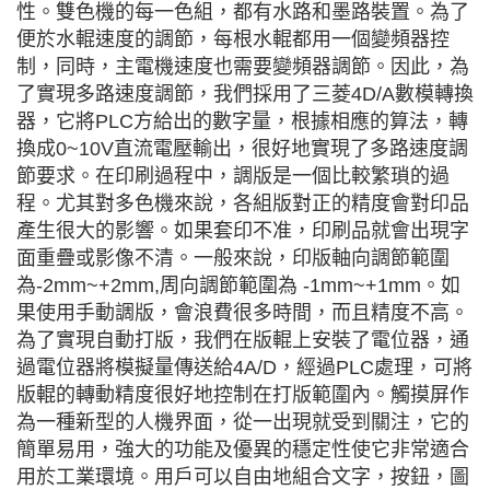
性。雙色機的每一色組，都有水路和墨路裝置。為了
便於水輥速度的調節，每根水輥都用一個變頻器控
制，同時，主電機速度也需要變頻器調節。因此，為
了實現多路速度調節，我們採用了三菱4D/A數模轉換
器，它將PLC方給出的數字量，根據相應的算法，轉
換成0~10V直流電壓輸出，很好地實現了多路速度調
節要求。在印刷過程中，調版是一個比較繁瑣的過
程。尤其對多色機來說，各組版對正的精度會對印品
產生很大的影響。如果套印不准，印刷品就會出現字
面重疊或影像不清。一般來說，印版軸向調節範圍
為-2mm~+2mm,周向調節範圍為 -1mm~+1mm。如
果使用手動調版，會浪費很多時間，而且精度不高。
為了實現自動打版，我們在版輥上安裝了電位器，通
過電位器將模擬量傳送給4A/D，經過PLC處理，可將
版輥的轉動精度很好地控制在打版範圍內。觸摸屏作
為一種新型的人機界面，從一出現就受到關注，它的
簡單易用，強大的功能及優異的穩定性使它非常適合
用於工業環境。用戶可以自由地組合文字，按鈕，圖