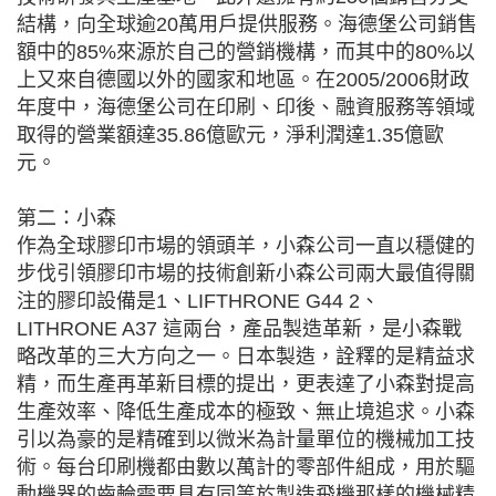
結構，向全球逾20萬用戶提供服務。海德堡公司銷售
額中的85%來源於自己的營銷機構，而其中的80%以
上又來自德國以外的國家和地區。在2005/2006財政
年度中，海德堡公司在印刷、印後、融資服務等領域
取得的營業額達35.86億歐元，淨利潤達1.35億歐
元。
第二：小森
作為全球膠印市場的領頭羊，小森公司一直以穩健的
步伐引領膠印市場的技術創新小森公司兩大最值得關
注的膠印設備是1、LIFTHRONE G44 2、
LITHRONE A37 這兩台，產品製造革新，是小森戰
略改革的三大方向之一。日本製造，詮釋的是精益求
精，而生產再革新目標的提出，更表達了小森對提高
生產效率、降低生產成本的極致、無止境追求。小森
引以為豪的是精確到以微米為計量單位的機械加工技
術。每台印刷機都由數以萬計的零部件組成，用於驅
動機器的齒輪需要具有同等於製造飛機那樣的機械精