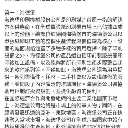
第一：海德堡
海德堡印刷機械股份公司是印刷媒介首屈一指的解決
方案供應商，在全球單張紙印刷機市場上已佔據四成
以上的份額。總部位於德國海德堡市的海德堡公司以
單張紙膠印工藝的整個生產流程與價值鍊為核心，設
備的幅面規格涵蓋了多種多樣的實用選擇。除了印刷
設備之外，海德堡公司的產品還包括印前製版設備和
印後加工設備，以及能夠將所有印刷生產步驟整合起
來的軟件系列等。不僅如此，海德堡公司還為用戶提
供一系列零備件、耗材、二手社會以及設備維修的服
務，並開設了內容廣泛的培訓課程。海德堡公司還協
助用戶制訂投資規劃，並提供融資的便利。
在國際經濟合作與開發組織的主要工業化國家市場
上，海德堡公司始終是市場上的領軍人物；同時，在
經濟發展迅速的亞洲、東歐地區，海德堡公司正在快
速融入當地市場。海德堡公司在全球六個國家中設有
技術研發與生產基地，此外還擁有約250個銷售分支