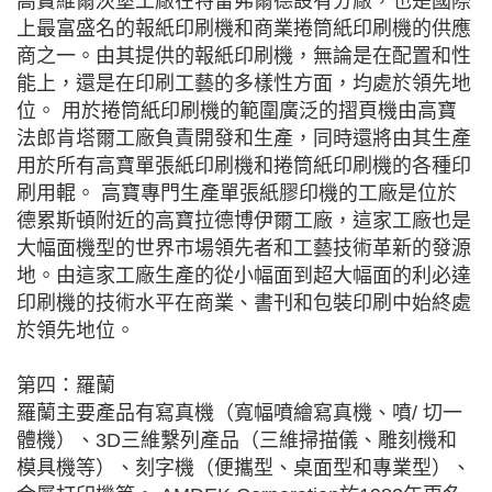
高寶維爾茨堡工廠在特雷弗爾德設有分廠，也是國際
上最富盛名的報紙印刷機和商業捲筒紙印刷機的供應
商之一。由其提供的報紙印刷機，無論是在配置和性
能上，還是在印刷工藝的多樣性方面，均處於領先地
位。 用於捲筒紙印刷機的範圍廣泛的摺頁機由高寶
法郎肯塔爾工廠負責開發和生產，同時還將由其生產
用於所有高寶單張紙印刷機和捲筒紙印刷機的各種印
刷用輥。 高寶專門生產單張紙膠印機的工廠是位於
德累斯頓附近的高寶拉德博伊爾工廠，這家工廠也是
大幅面機型的世界市場領先者和工藝技術革新的發源
地。由這家工廠生產的從小幅面到超大幅面的利必達
印刷機的技術水平在商業、書刊和包裝印刷中始終處
於領先地位。
第四：羅蘭
羅蘭主要產品有寫真機（寬幅噴繪寫真機、噴/ 切一
體機）、3D三維繫列產品（三維掃描儀、雕刻機和
模具機等）、刻字機（便攜型、桌面型和專業型）、