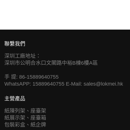
聯繫我們
深圳工廠地址：
深圳市公明合水口文閣路中裕B棟6樓A區
手 提: 86-15889640755
WhatsAPP: 15889640755 E-Mail:
sales@lokmei.hk
主營產品
紙陳列架、座臺架
紙展示架、座臺箱
包裝彩盒、紙企牌