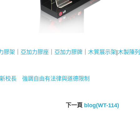
力膠架
｜
亞加力膠座
｜
亞加力膠牌
｜
木質展示架
|
木製陳
新校長 強調自由有法律與道德限制
下一頁
blog(WT-114)