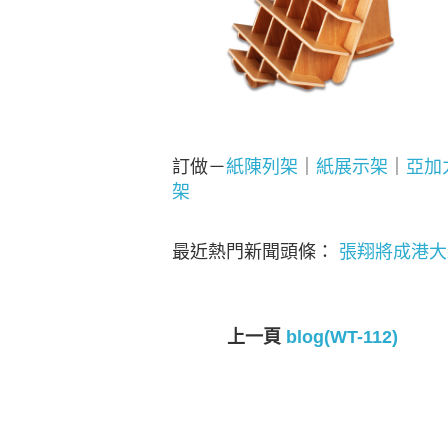
訂做－
紙陳列架
｜
紙展示架
｜
亞加
架
最近熱門新聞頭條：
張翔將成港大
上一頁
blog(WT-112)