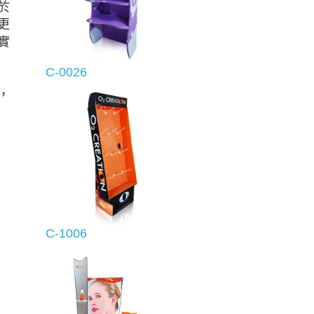
於
更
實
C-0026
，
C-1006