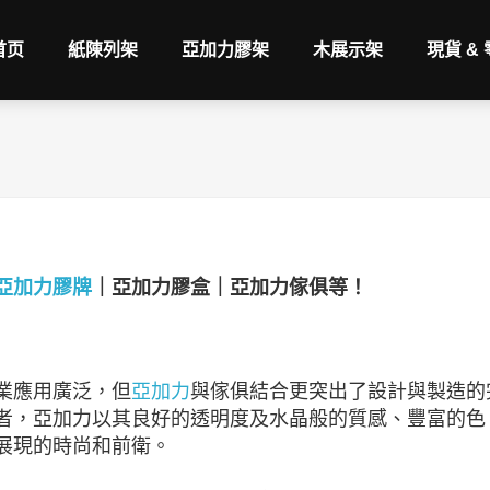
首页
紙陳列架
亞加力膠架
木展示架
現貨 &
亞加力膠牌
｜亞加力膠盒｜亞加力傢俱等！
業應用廣泛，但
亞加力
與傢俱結合更突出了設計與製造的
者，亞加力以其良好的透明度及水晶般的質感、豐富的色
展現的時尚和前衛。