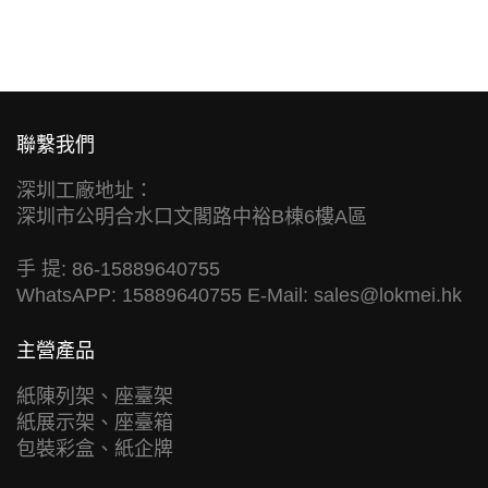
聯繫我們
深圳工廠地址：
深圳市公明合水口文閣路中裕B棟6樓A區
手 提: 86-15889640755
WhatsAPP: 15889640755 E-Mail:
sales@lokmei.hk
主營產品
紙陳列架、座臺架
紙展示架、座臺箱
包裝彩盒、紙企牌