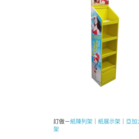
訂做－
紙陳列架
｜
紙展示架
｜
亞加
架