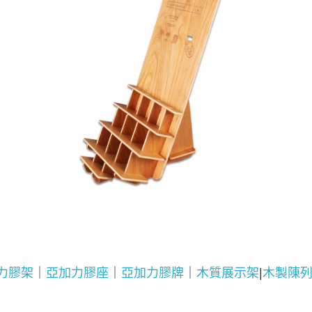
力膠架
｜
亞加力膠座
｜
亞加力膠牌
｜
木質展示架
|
木製陳