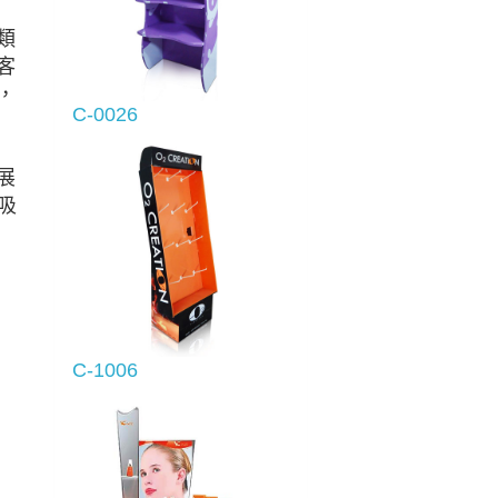
類
客
，
C-0026
展
吸
C-1006