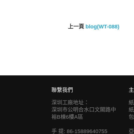
上一頁
blog(WT-088)
聯繫我們
主
深圳工廠地址：
紙
深圳市公明合水口文閣路中
紙
裕B棟6樓A區
包
手 提: 86-15889640755
亞