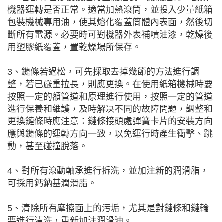
機器運轉是否正常。適當加熱滾筒，並投入少量紙箱
包裝機械專用油，使其熔化覆蓋筒體內表面，然後切
斷所有電源。必要時可對機器外表補噴油漆，乾燥後
用塑膠紙覆蓋，置乾燥場所保存。
3、鏈條若過松，可先採取去掉幾節的方法進行調
整，若已嚴重拉長，則應更換。在使用紙箱機械時要
按照一定的額管道和原理進行使用，按照一定的管道
進行保養和維護，及時解决不同的故障問題，調整和
更換鏈條時應注意：鏈條接頭處彈簧卡片的安裝方向
應與鏈條的運轉方向一致，以免運行時產生衝擊、跳
動，甚至碰撞脫落。
4、對所有滾動軸承進行拆洗，並加注新的潤滑脂，
可採用鈣鈉基潤滑脂。
5、清除所有摩擦面上的污垢，尤其是對鏈條和鏈輪
要進行清洗，重新加注潤滑油。