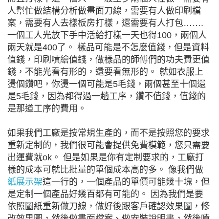
人幫忙做結構分析做畫面刀線，需要有人做印刷檔
案，需要有人去樣板房打樣，還需要有人打包…….
一個工人光放下手中活給打樣一天也得100，兩個人
兩天就是400了。 樣品可能是不怎麼值錢，但是資料
值錢，印刷噴繪值錢，做樣品的師傅們的功夫費更值
錢，不能光看有形的，還要看無形的。 就如衣服上
燙個鑽吧，你燙一個可能是5毛錢，兩個甚至十個還
是5毛錢，因為都得過一趟工序，鑽不值錢，值錢的
是那道工序的費用。
如果我們工廠是按常規生產的，而不是按照您的要求
重新定制的，我們很可能會提供免費模範，您只需要
出運費就ok。 但是如果是你有定制要求的，工廠打
樣的成本可就比批量的單個成本高的多。 像我們做
紙展示架
這一行的，一個產品的單價可能幾十塊，但
是定制一個產品好幾百都有可能的。 因為我們是要
依照圖紙重新做刀線，做好後跟客戶確認效果圖，修
改效果圖，然後做畫面檔案、做安裝說明書，然後噴