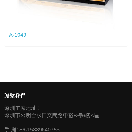
A-1049
聯繫我們
深圳工廠地址：
深圳市公明合水口文閣路中裕B棟6樓A區
手 提: 86-15889640755