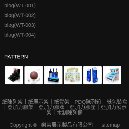
blog(WT-001)
blog(WT-002)
blog(WT-003)
blog(WT-004)
PATTERN
紙陳列架
｜
紙展示架
｜
紙貨架
｜
PDQ陳列箱
｜
紙包裝盒
｜
亞加力膠架
｜
亞加力膠牌
｜
亞加力膠座
｜
亞加力展示
架
｜
木制陳列櫃
Copyright © 樂美展示製品有限公司
sitemap