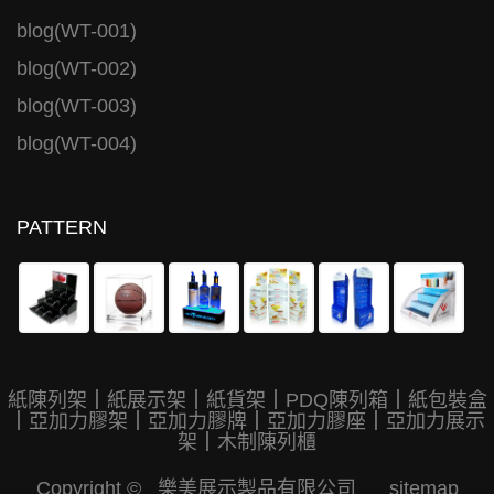
blog(WT-001)
blog(WT-002)
blog(WT-003)
blog(WT-004)
PATTERN
紙陳列架
｜
紙展示架
｜
紙貨架
｜
PDQ陳列箱
｜
紙包裝盒
｜
亞加力膠架
｜
亞加力膠牌
｜
亞加力膠座
｜
亞加力展示
架
｜
木制陳列櫃
Copyright © 樂美展示製品有限公司
sitemap