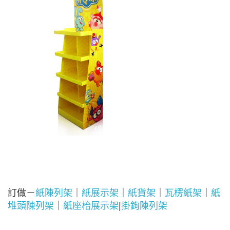
訂做－
紙陳列架
｜
紙展示架
｜
紙貨架
｜
瓦楞紙架
｜
紙
堆頭陳列架
｜
紙座枱展示架
|
掛鉤陳列架