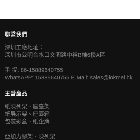
聯繫我們
深圳工廠地址：
深圳市公明合水口文閣路中裕B棟6樓A區
手 提: 86-15889640755
WhatsAPP: 15889640755 E-Mail:
sales@lokmei.hk
主營產品
紙陳列架、座臺架
紙展示架、座臺箱
包裝彩盒、紙企牌
亞加力膠架、陳列架