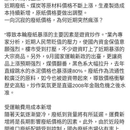
近期廢紙、煤炭等原材料價格不斷上漲，生產製造成
本持續新增，原紙價格要做出調整。
一向沉寂的廢紙價格，為何近期突然瘋漲？
“導致本輪廢紙暴漲的主要因素是遊資炒作。”業內專
家分析，近期人民幣貶值的壓力，使國內資金保值意
願强烈。樓市受到打壓，不少遊資盯上了近期暴漲的
大宗商品。另外，9月國家運輸新政的出臺，更讓商
品上漲預期强烈，煤價翻番，黑色系大幅拉升，去年
直線跳水的水泥價格也暴漲達80%。廢紙作為流通性
較廣泛的原料，如今也被遊資帶起來，導致價格衝擊
歷史高點，炒作氣氛更是直逼2008年金融危機之後水
准。
受運輸費用成本新增
隨著天氣逐漸變冷，廢紙到貨量將有所延遲。運費新
增將是長期影響廢紙價格的因素。此外，由於近段時
間進口廢紙配額受到控制，國內廢紙市場佔有率上