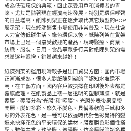
成為低碳環保的典範，囙此深受用戶和消費者的青
睞。尤其是隨著現在經濟高速發展，特別是環保呼聲
的日益增高，紙陳列架正在逐步取代其它類型的POP
展示架，現在終端銷售市場使用非常普及。現在社會
大力宣傳低碳生活、綠色環保以後，紙陳列架在貨架
市場上已是一個最受歡迎的產品，現時醫療、商業、
紡織、服裝、日用、食品等眾多行業對紙陳列架的需
求量逐年遞增，銷量越來越好！
紙陳列架的運用現時較多是出口貿易方面，國內市場
正漸漸成熟，很多人對紙陳列架的了認知水准還不
高，在工藝方面，國內客戶較抉擇在印刷後外表都是
覆膜處理。在紙製品上裱一層透明的塑膠薄膜，就是
覆膜。覆膜分為“光膜”和“啞膜”。光膜外表後果晶瑩
亮麗、變幻多彩、悠久不變色。具備柔軟的手感和多
彩的外表花色，是一種可以依據時代對色彩覺得的變
遷來抉擇花色的平安環保的建材。膜覆膜色彩個性搭
配、雅俗共賞。珠光膜、普通膜、仿金屬膜等諸多種