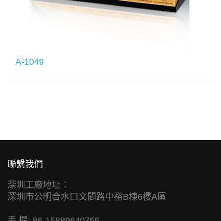
A-1049
聯繫我們
深圳工廠地址：
深圳市公明合水口文閣路中裕B棟6樓A區
手 提: 86-15889640755