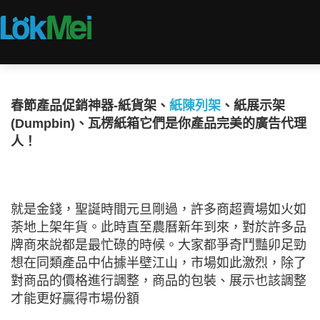
春節產品促銷神器-紙貨架、
紙陳列架
、紙展示架
(Dumpbin)、瓦楞紙箱它們是你產品完美的廣告代理
人！
就是金錢，聖誕時間元旦剛過，許多商超賣場如火如
荼地上架年貨。此時直至農曆新年到來，對於許多品
牌商來說都是最忙碌的時候。大家都爭奇鬥豔卯足勁
想在同類產品中佔據半壁江山，市場如此激烈，除了
對商品的價格進行調整，商品的包裝、展示也該調整
才能更好贏得市場份額