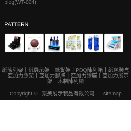
blog(WT-004)
PATTERN
紙陳列架
｜
紙展示架
｜
紙貨架
｜
PDQ陳列箱
｜
紙包裝盒
｜
亞加力膠架
｜
亞加力膠牌
｜
亞加力膠座
｜
亞加力展示
架
｜
木制陳列櫃
Copyright © 樂美展示製品有限公司
sitemap