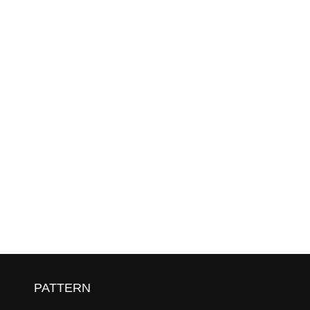
列
PATTERN