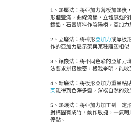
1、熱壓法：將亞加力薄板加熱後
形體豐滿，曲線流暢，立體感强的
鑄鉛、石膏資料作陰陽模，亞加力
2、立磨法：將棒形
亞加力
或厚板
作的亞加力展示架與某種雕塑相似
3、鑲嵌法：將不同色彩的亞加力
法要求拼接嚴密，棱我爭明，能收
4、斷磨法：將板形亞加力重疊粘
架
能得到色澤多變，渾樸自然的效
5、熱煨法：將亞加力加工到一定
對構圖有成竹，動作敏捷，一氣呵
優點。