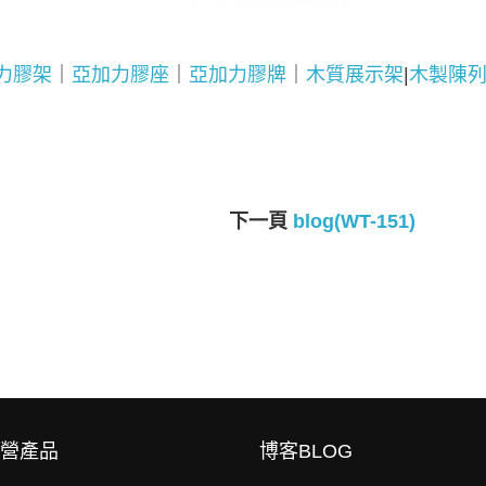
力膠架
｜
亞加力膠座
｜
亞加力膠牌
｜
木質展示架
|
木製陳
下一頁
blog(WT-151)
營產品
博客BLOG