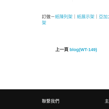
訂做－
紙陳列架
｜
紙展示架
｜
亞加
架
上一頁
blog(WT-149)
聯繫我們
主