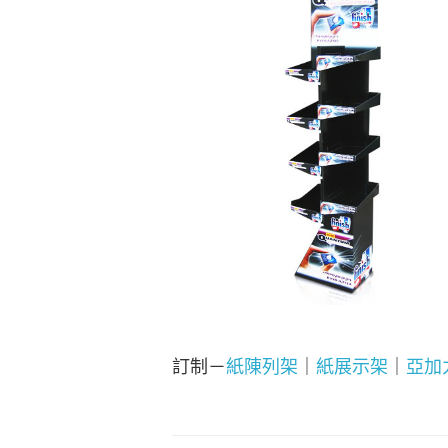
訂制－
紙陳列架
｜
紙展示架
｜
亞加