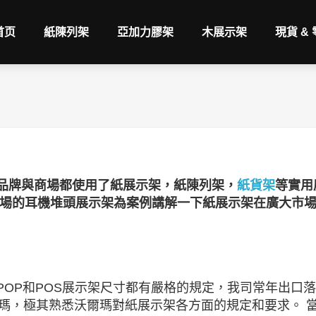
首页
紙陳列架
亞加力膠架
木展示架
現貨 &
品牌與商場都使用了紙展示架，紙陳列架，
紙貨架
等實用
商場的耳機堆頭展示架為案例講解一下紙展示架在廣大市
POP和POS展示架尺寸都有嚴格的規定，我司常年出口
爾瑪，極其熟悉沃爾瑪對紙展示架各方面的規定和要求。 