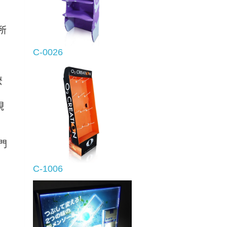
所
C-0026
麼
視
門
C-1006