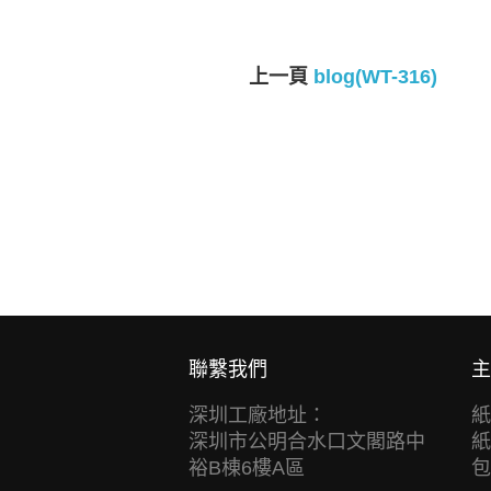
上一頁
blog(WT-316)
聯繫我們
主
深圳工廠地址：
紙
深圳市公明合水口文閣路中
紙
裕B棟6樓A區
包