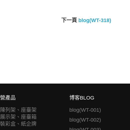
下一頁
blog(WT-318)
營產品
博客BLOG
陳列架、座臺架
blog(WT-001)
展示架、座臺箱
blog(WT-002)
裝彩盒、紙企牌
blog(WT-003)