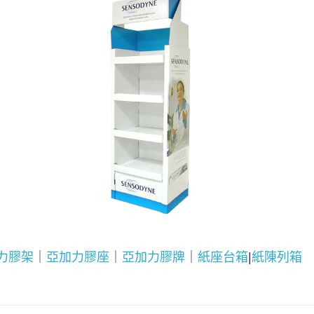
力膠架
｜
亞加力膠座
｜
亞加力膠牌
｜
紙座台箱
|
紙陳列箱