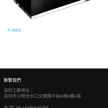
A-4001
聯繫我們
深圳工廠地址：
深圳市公明合水口文閣路中裕B棟6樓A區
手 提: 86-15889640755