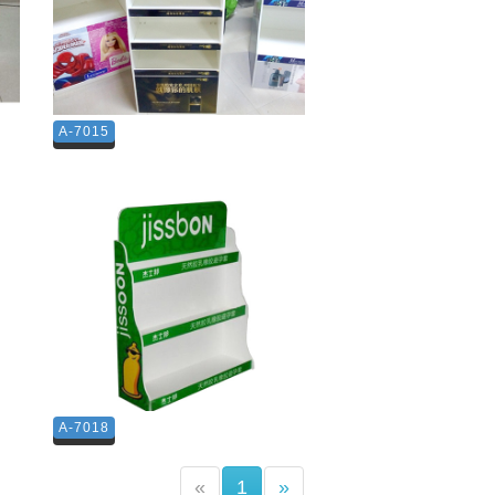
A-7015
A-7018
(current)
«
1
»