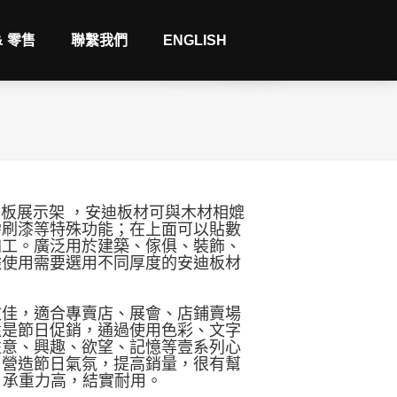
& 零售
聯繫我們
ENGLISH
者雪弗板展示架 ，安迪板材可與木材相媲
需刷漆等特殊功能；在上面可以貼數
加工。廣泛用於建築、傢俱、裝飾、
據使用需要選用不同厚度的安迪板材
效佳，適合專賣店、展會、店鋪賣場
還是節日促銷，通過使用色彩、文字
註意、興趣、欲望、記憶等壹系列心
，營造節日氣氛，提高銷量，很有幫
，承重力高，結實耐用。