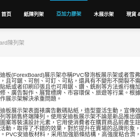
亞加力膠架
首页
紙陳列架
木展示架
現貨 
oard陳列架
迪板(ForexBoard)展示架亦稱PVC發泡板展示架或
，且可鋸、可刨、可釘、可粘，還具有不變形不開裂不
貼紙或者印刷印張且也可用鋸、鑽、銑削等方法進行機
修、廣告製作、展覽標牌、市容環保、旅遊等行業。根
作展示架解決承重問題。
迪板展示架表面裱廣告數碼貼紙，造型靈活生動，宣傳
列等銷售終端陳列。使用安迪板展示架不論是新品推出
圖案等裝潢設計元素，它用使消費者在購買商品前產生
活動，取得了不錯的效果，對於提升在賣場的品牌形象
。PVC安迪板材料，采用加強筋條結構，高強度粘合濟