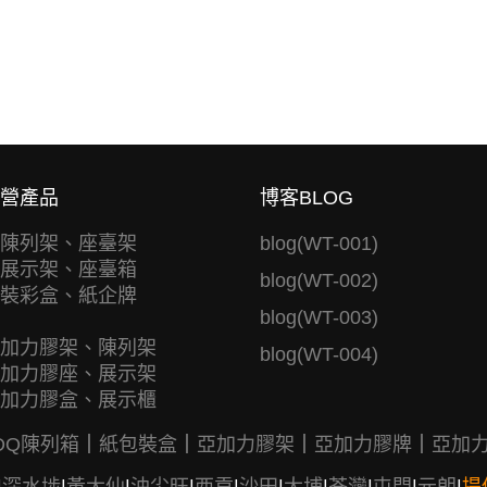
營產品
博客BLOG
陳列架、座臺架
blog(WT-001)
展示架、座臺箱
blog(WT-002)
裝彩盒、紙企牌
blog(WT-003)
加力膠架、陳列架
blog(WT-004)
加力膠座、展示架
加力膠盒、展示櫃
DQ陳列箱
｜
紙包裝盒
｜
亞加力膠架
｜
亞加力膠牌
｜
亞加
|
深水埗
|
黃大仙
|
油尖旺
|
西貢
|
沙田
|
大埔
|
荃灣
|
屯門
|
元朗
|
提