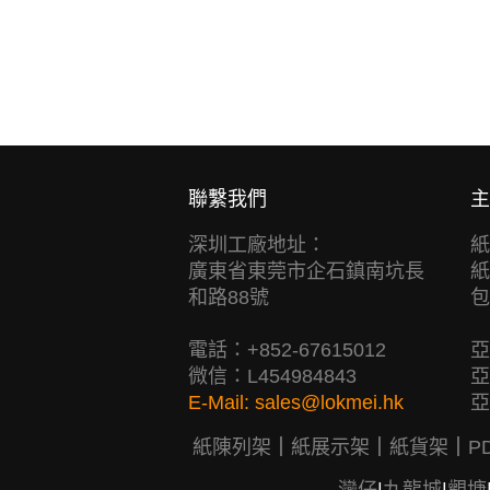
聯繫我們
主
深圳工廠地址：
紙
廣東省東莞市企石鎮南坑長
紙
和路88號
包
電話：+852-67615012
亞
微信：L454984843
亞
E-Mail:
sales@lokmei.hk
亞
紙陳列架
｜
紙展示架
｜
紙貨架
｜
P
灣仔
|
九龍城
|
觀塘