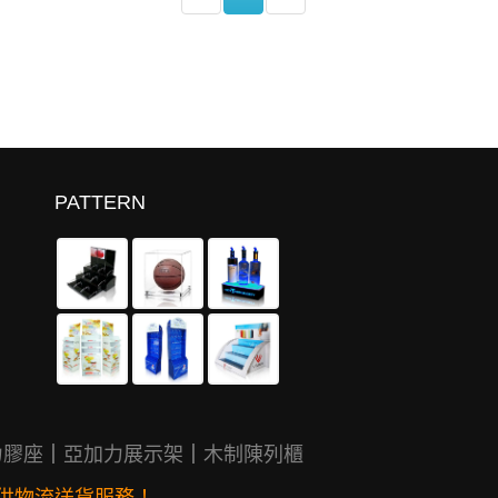
PATTERN
力膠座
｜
亞加力展示架
｜
木制陳列櫃
供物流送貨服務！