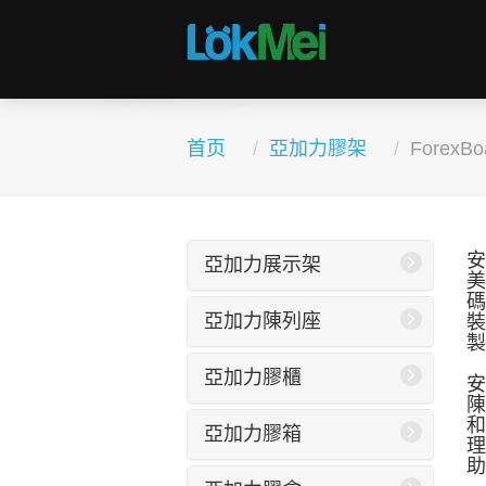
首页
亞加力膠架
ForexB
安
亞加力展示架
美
碼
亞加力陳列座
裝
製
亞加力膠櫃
安
陳
和
亞加力膠箱
理
助