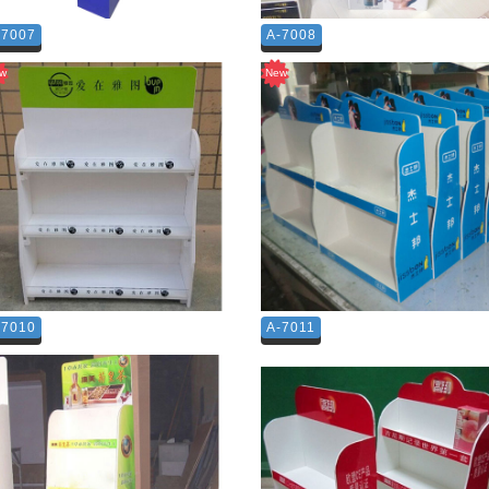
-7007
A-7008
-7010
A-7011