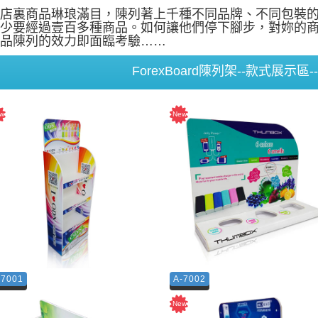
店裏商品琳琅滿目，陳列著上千種不同品牌、不同包裝
少要經過壹百多種商品。如何讓他們停下腳步，對妳的
品陳列的效力即面臨考驗……
ForexBoard陳列架--款式展示區
-7001
A-7002