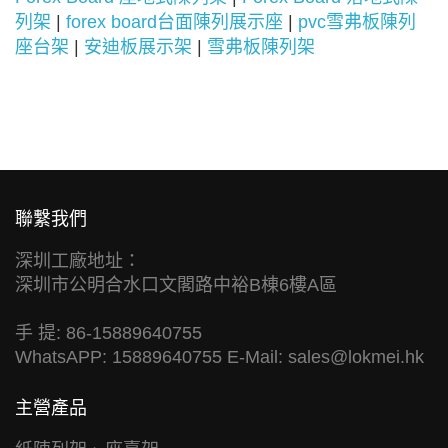
列架
|
forex board台面陳列展示座
|
pvc雪弗板陳列
座台架
|
安迪板展示架
|
雪弗板陳列架
聯繫我們
深圳工廠地址：
深圳市公明合水口文閣路中裕B棟6樓A區
手 提: 86-15889640755
WhatsAPP: 15889640755 E-Mail:
sales@lokmei.hk
主營產品