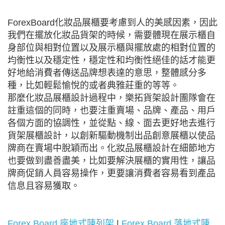
ForexBoard化妝品展櫃要考慮到人的美感因素，因此
我們在擺放化妝品貨架的時候，需要體現在展示櫃自
身部位與相對位置以及展示櫃與擺放處的相對位置的
均衡性以及穩定性，穩定性和均衡性絕佳的話才能更
好地給消費者傳送品牌想表達的意思，整體感分多
種，比如輕鬆愉悅的或者典雅莊重的等等。
那麼化妝品展櫃設計過程中，樂拓貨架設計團隊會在
註重這個的同時，也要注重賣場、品牌、產品、用戶
各個方面的協調性，並從點、線、面去更好地去進行
貨架展櫃設計，以創新驅動機制出品創意展櫃以使品
牌商在賣場中脫穎而出。化妝品展櫃設計在細節地方
也要做到盡善盡美，比如要解決展櫃的實用性，讓品
牌商促銷人員容易操作，更要讓消費者容易看到產品
信息且容易獲取。
Forex Board 座地式陳列架
|
Forex Board 落地式陳