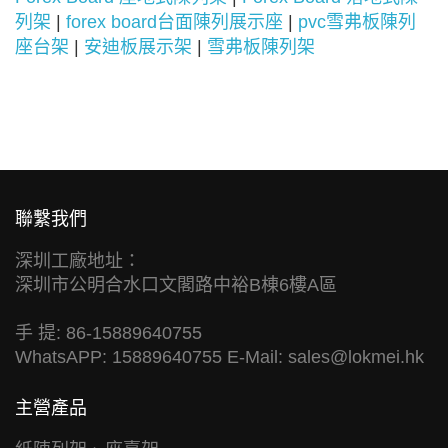
列架
|
forex board台面陳列展示座
|
pvc雪弗板陳列
座台架
|
安迪板展示架
|
雪弗板陳列架
聯繫我們
深圳工廠地址：
深圳市公明合水口文閣路中裕B棟6樓A區
手 提: 86-15889640755
WhatsAPP: 15889640755 E-Mail:
sales@lokmei.hk
主營產品