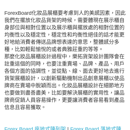
ForexBoard化妝品展櫃要考慮到人的美感因素，因此
我們在擺放化妝品貨架的時候，需要體現在展示櫃自
身部位與相對位置以及展示櫃與擺放處的相對位置的
均衡性以及穩定性，穩定性和均衡性絕佳的話才能更
好地給消費者傳送品牌想表達的意思，整體感分多
種，比如輕鬆愉悅的或者典雅莊重的等等。
那麼化妝品展櫃設計過程中，樂拓貨架設計團隊會在
註重這個的同時，也要注重賣場、品牌、產品、用戶
各個方面的協調性，並從點、線、面去更好地去進行
貨架展櫃設計，以創新驅動機制出品創意展櫃以使品
牌商在賣場中脫穎而出。化妝品展櫃設計在細節地方
也要做到盡善盡美，比如要解決展櫃的實用性，讓品
牌商促銷人員容易操作，更要讓消費者容易看到產品
信息且容易獲取。
Forex Board 座地式陳列架
|
Forex Board 落地式陳