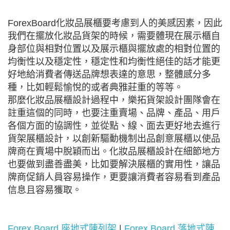
ForexBoard化妝品展櫃要考慮到人的美感因素，因此
我們在擺放化妝品貨架的時候，需要體現在展示櫃自
身部位與相對位置以及展示櫃與擺放處的相對位置的
均衡性以及穩定性，穩定性和均衡性絕佳的話才能更
好地給消費者傳送品牌想表達的意思，整體感分多
種，比如輕鬆愉悅的或者典雅莊重的等等。
那麼化妝品展櫃設計過程中，樂拓貨架設計團隊會在
註重這個的同時，也要注重賣場、品牌、產品、用戶
各個方面的協調性，並從點、線、面去更好地去進行
貨架展櫃設計，以創新驅動機制出品創意展櫃以使品
牌商在賣場中脫穎而出。化妝品展櫃設計在細節地方
也要做到盡善盡美，比如要解決展櫃的實用性，讓品
牌商促銷人員容易操作，更要讓消費者容易看到產品
信息且容易獲取。
Forex Board 座地式陳列架
|
Forex Board 落地式陳