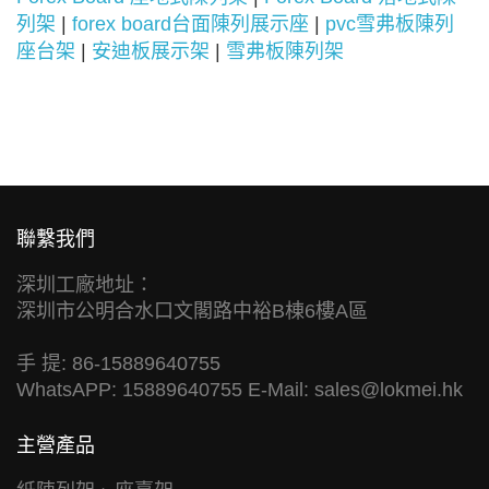
列架
|
forex board台面陳列展示座
|
pvc雪弗板陳列
座台架
|
安迪板展示架
|
雪弗板陳列架
聯繫我們
深圳工廠地址：
深圳市公明合水口文閣路中裕B棟6樓A區
手 提: 86-15889640755
WhatsAPP: 15889640755 E-Mail:
sales@lokmei.hk
主營產品