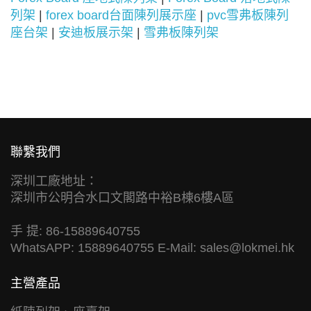
列架
|
forex board台面陳列展示座
|
pvc雪弗板陳列
座台架
|
安迪板展示架
|
雪弗板陳列架
聯繫我們
深圳工廠地址：
深圳市公明合水口文閣路中裕B棟6樓A區
手 提: 86-15889640755
WhatsAPP: 15889640755 E-Mail:
sales@lokmei.hk
主營產品