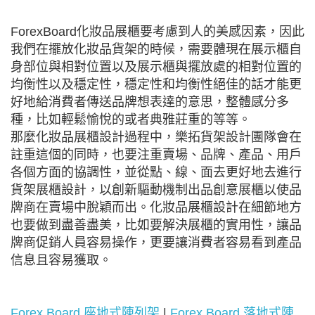
ForexBoard化妝品展櫃要考慮到人的美感因素，因此
我們在擺放化妝品貨架的時候，需要體現在展示櫃自
身部位與相對位置以及展示櫃與擺放處的相對位置的
均衡性以及穩定性，穩定性和均衡性絕佳的話才能更
好地給消費者傳送品牌想表達的意思，整體感分多
種，比如輕鬆愉悅的或者典雅莊重的等等。
那麼化妝品展櫃設計過程中，樂拓貨架設計團隊會在
註重這個的同時，也要注重賣場、品牌、產品、用戶
各個方面的協調性，並從點、線、面去更好地去進行
貨架展櫃設計，以創新驅動機制出品創意展櫃以使品
牌商在賣場中脫穎而出。化妝品展櫃設計在細節地方
也要做到盡善盡美，比如要解決展櫃的實用性，讓品
牌商促銷人員容易操作，更要讓消費者容易看到產品
信息且容易獲取。
Forex Board 座地式陳列架
|
Forex Board 落地式陳