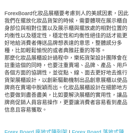
ForexBoard化妝品展櫃要考慮到人的美感因素，因此
我們在擺放化妝品貨架的時候，需要體現在展示櫃自
身部位與相對位置以及展示櫃與擺放處的相對位置的
均衡性以及穩定性，穩定性和均衡性絕佳的話才能更
好地給消費者傳送品牌想表達的意思，整體感分多
種，比如輕鬆愉悅的或者典雅莊重的等等。
那麼化妝品展櫃設計過程中，樂拓貨架設計團隊會在
註重這個的同時，也要注重賣場、品牌、產品、用戶
各個方面的協調性，並從點、線、面去更好地去進行
貨架展櫃設計，以創新驅動機制出品創意展櫃以使品
牌商在賣場中脫穎而出。化妝品展櫃設計在細節地方
也要做到盡善盡美，比如要解決展櫃的實用性，讓品
牌商促銷人員容易操作，更要讓消費者容易看到產品
信息且容易獲取。
Forex Board 座地式陳列架
|
Forex Board 落地式陳