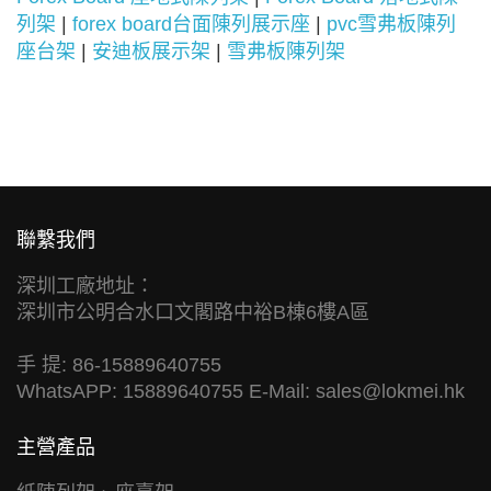
列架
|
forex board台面陳列展示座
|
pvc雪弗板陳列
座台架
|
安迪板展示架
|
雪弗板陳列架
聯繫我們
深圳工廠地址：
深圳市公明合水口文閣路中裕B棟6樓A區
手 提: 86-15889640755
WhatsAPP: 15889640755 E-Mail:
sales@lokmei.hk
主營產品