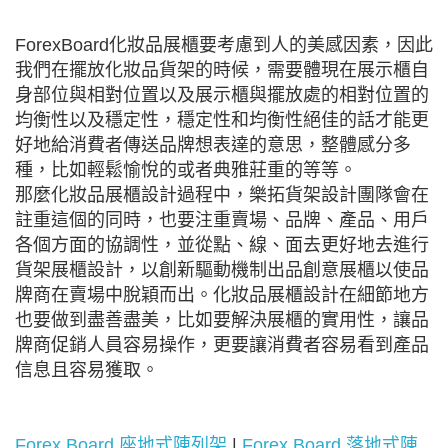
ForexBoard化妝品展櫃要考慮到人的美感因素，因此
我們在擺放化妝品貨架的時候，需要體現在展示櫃自
身部位與相對位置以及展示櫃與擺放處的相對位置的
均衡性以及穩定性，穩定性和均衡性絕佳的話才能更
好地給消費者傳送品牌想表達的意思，整體感分多
種，比如輕鬆愉悅的或者典雅莊重的等等。
那麼化妝品展櫃設計過程中，樂拓貨架設計團隊會在
註重這個的同時，也要注重賣場、品牌、產品、用戶
各個方面的協調性，並從點、線、面去更好地去進行
貨架展櫃設計，以創新驅動機制出品創意展櫃以使品
牌商在賣場中脫穎而出。化妝品展櫃設計在細節地方
也要做到盡善盡美，比如要解決展櫃的實用性，讓品
牌商促銷人員容易操作，更要讓消費者容易看到產品
信息且容易獲取。
Forex Board 座地式陳列架
|
Forex Board 落地式陳