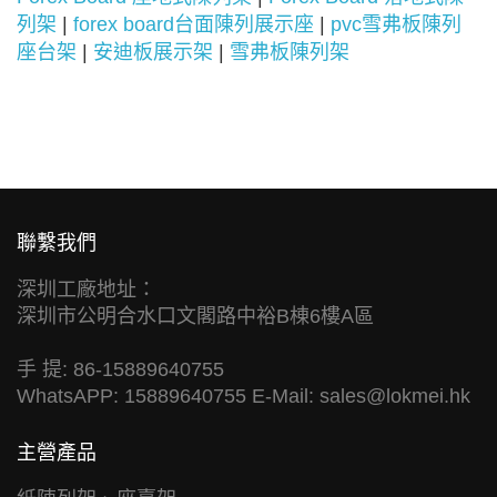
列架
|
forex board台面陳列展示座
|
pvc雪弗板陳列
座台架
|
安迪板展示架
|
雪弗板陳列架
聯繫我們
深圳工廠地址：
深圳市公明合水口文閣路中裕B棟6樓A區
手 提: 86-15889640755
WhatsAPP: 15889640755 E-Mail:
sales@lokmei.hk
主營產品