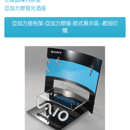
化妝品陳列膠座
亞加力膠發光酒座
亞加力座枱架-亞加力膠座-款式展示區--歡迎訂
購