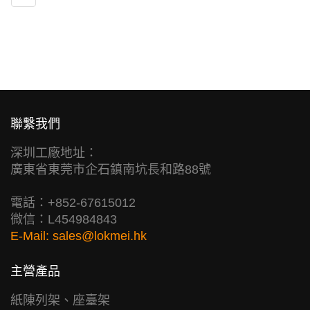
聯繫我們
深圳工廠地址：
廣東省東莞市企石鎮南坑長和路88號
電話：+852-67615012
微信：L454984843
E-Mail:
sales@lokmei.hk
主營產品
紙陳列架、座臺架