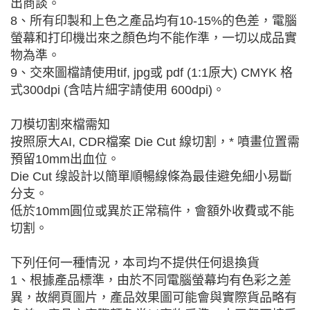
出商談。
8、所有印製和上色之產品均有10-15%的色差，電腦
螢幕和打印機岀來之顏色均不能作準，一切以成品實
物為準。
9、交來圖檔請使用tif, jpg或 pdf (1:1原大) CMYK 格
式300dpi (含咭片細字請使用 600dpi)。
刀模切割來檔需知
按照原大AI, CDR檔案 Die Cut 線切割，* 噴畫位置需
預留10mm出血位。
Die Cut 缐設計以簡單順暢線條為最佳避免細小易斷
分支。
低於10mm圓位或異於正常稿件，會額外收費或不能
切割。
下列任何一種情況，本司均不提供任何退換貨
1、根據產品標準，由於不同電腦螢幕均有色彩之差
異，故網頁圖片，產品效果圖可能會與實際貨品略有