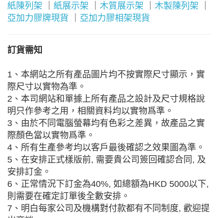
紙陳列架
｜
紙展示架
｜
木質展示架
｜
木製陳列架
｜
亞加力膠牌現貨
｜
亞加力膠相架現貨
訂貨需知
1、本網站之所有產品圖片均不按實際尺寸顯示，實
際尺寸以實物為準。
2、本司網站和單據上所有產品之設計及尺寸規格說
明只作參考之用，相關資料均以實物爲準。
3、由於不同電腦螢幕均有色彩之差異，故產品之實
際顏色當以實物爲準。
4、所有生產參考均以客戶最後確認之效果圖為準。
5、在安排正式樣版前, 需要貴公司簽回確認合同, 及
安排訂金。
6、正常情況下訂金為40%, 如總額為HKD 5000以下,
則需要在確定訂單後全數安排。
7、明白每家公司及機構對付款都有不同制度, 歡迎提