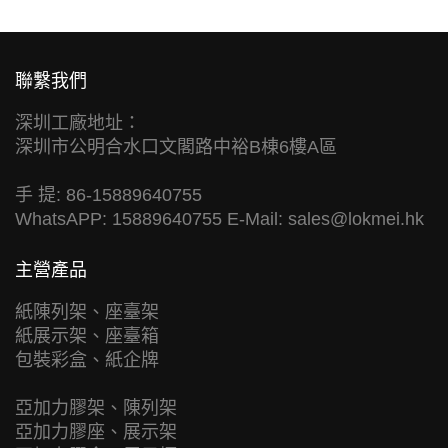
聯繫我們
深圳工廠地址：
深圳市公明合水口文閣路中裕B棟6樓A區
手 提: 86-15889640755
WhatsAPP: 15889640755 E-Mail:
sales@lokmei.hk
主營產品
紙陳列架、座臺架
紙展示架、座臺箱
包裝彩盒、紙企牌
亞加力膠架、陳列架
亞加力膠座、展示架