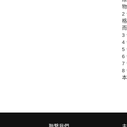
物
2
格
而
3
4
5
6
7
8
本
聯繫我們
主