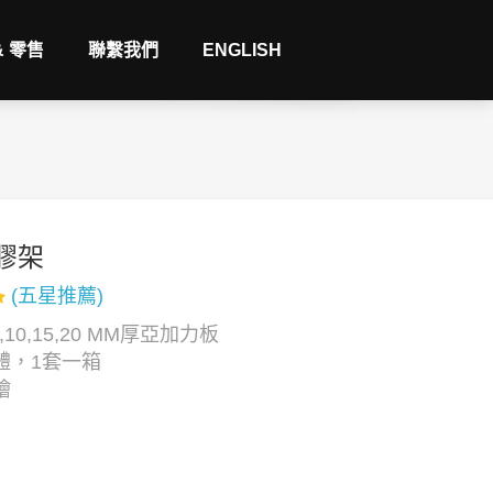
& 零售
聯繫我們
ENGLISH
膠架
(五星推薦)
,10,15,20 MM厚亞加力板
體，1套一箱
繪