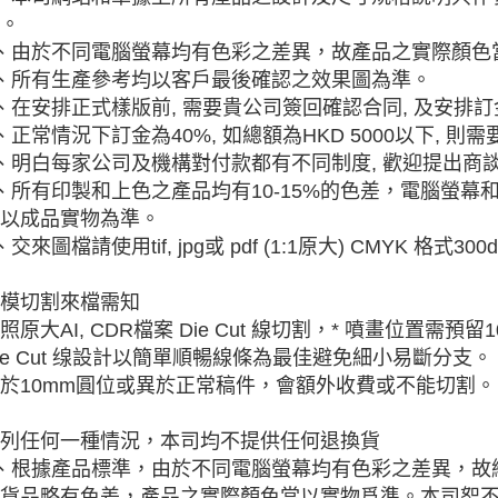
。
、由於不同電腦螢幕均有色彩之差異，故產品之實際顏色
、所有生產參考均以客戶最後確認之效果圖為準。
、在安排正式樣版前, 需要貴公司簽回確認合同, 及安排訂
、正常情況下訂金為40%, 如總額為HKD 5000以下, 
、明白每家公司及機構對付款都有不同制度, 歡迎提出商
、所有印製和上色之產品均有10-15%的色差，電腦螢
以成品實物為準。
、交來圖檔請使用tif, jpg或 pdf (1:1原大) CMYK 格式30
模切割來檔需知
照原大AI, CDR檔案 Die Cut 線切割，* 噴畫位置需預
ie Cut 缐設計以簡單順暢線條為最佳避免細小易斷分支。
於10mm圓位或異於正常稿件，會額外收費或不能切割。
列任何一種情況，本司均不提供任何退換貨
、根據產品標準，由於不同電腦螢幕均有色彩之差異，故
貨品略有色差，產品之實際顏色當以實物爲準。本司恕