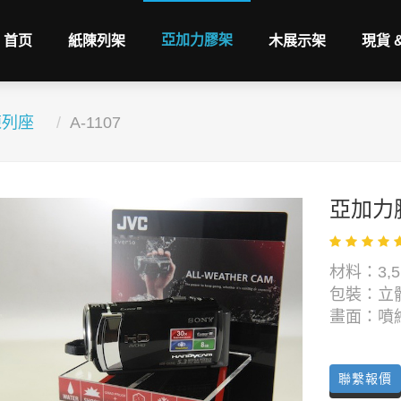
亞加力膠架
首页
紙陳列架
木展示架
現貨 
陳列座
A-1107
亞加力
材料：3,5
包裝：立
畫面：噴
聯繫報價