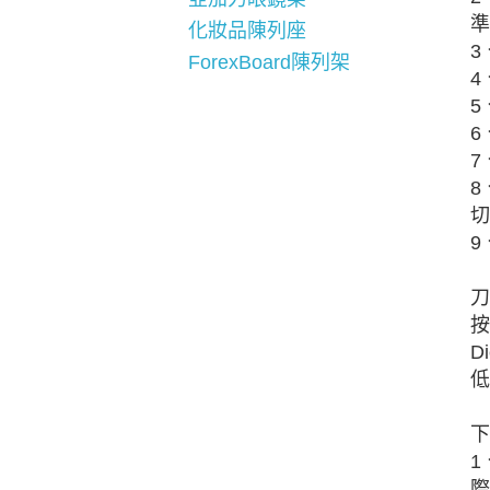
準
化妝品陳列座
3
ForexBoard陳列架
4
5
6
7
8
切
9
刀
按
D
低
下
1
際