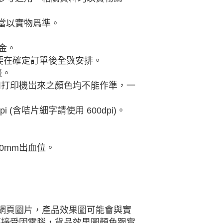
當以實物爲準。
金。
則需要在確定訂單後全數安排。
談。
幕和打印機岀來之顏色均不能作準，一
0dpi (含咭片細字請使用 600dpi)。
留10mm出血位。
網頁圖片，產品效果圖可能會與實
不接受因電腦，貨品效果圖顏色跟實