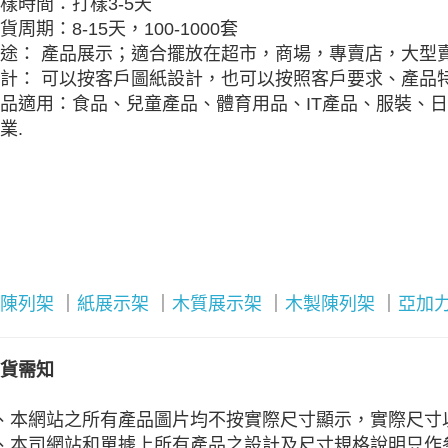
樣時間：打樣3-5天
貨周期：8-15天，100-1000套
途： 產品展示；適合擺放在超市，商場，專賣店，大型
計： 可以按客戶圖紙設計，也可以按照客戶要求、產品特
品適用：食品、兒童產品、體育用品、IT產品、服裝、
業.
陳列架
｜
紙展示架
｜
木質展示架
｜
木製陳列架
｜
亞加
貨需知
、本網站之所有產品圖片均不按實際尺寸顯示，實際尺寸
、本司網站和單據上所有產品之設計及尺寸規格說明只作