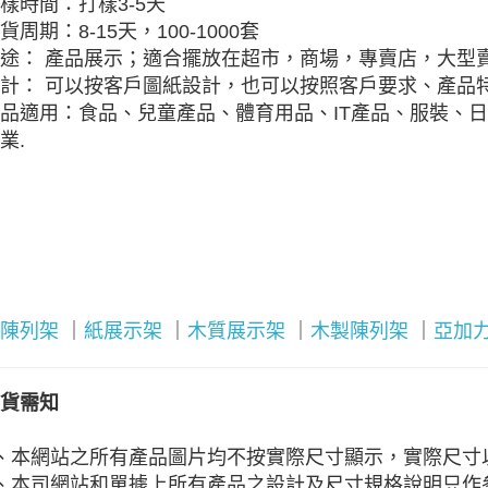
樣時間：打樣3-5天
貨周期：8-15天，100-1000套
途： 產品展示；適合擺放在超市，商場，專賣店，大型
計： 可以按客戶圖紙設計，也可以按照客戶要求、產品特
品適用：食品、兒童產品、體育用品、IT產品、服裝、
業.
陳列架
｜
紙展示架
｜
木質展示架
｜
木製陳列架
｜
亞加
貨需知
、本網站之所有產品圖片均不按實際尺寸顯示，實際尺寸
、本司網站和單據上所有產品之設計及尺寸規格說明只作