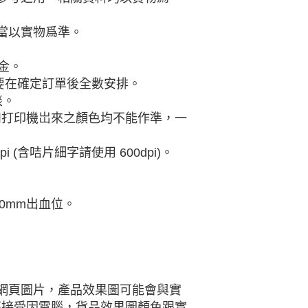
當以實物爲準。
金。
則需要在確定訂單後全數安排。
談。
幕和打印機岀來之顏色均不能作準，一
0dpi (含咭片細字請使用 600dpi)。
留10mm出血位。
網頁圖片，產品效果圖可能會與實
不接受因電腦，貨品效果圖顏色跟實