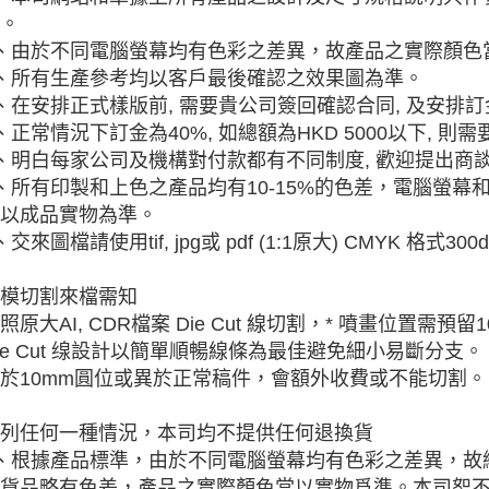
。
、由於不同電腦螢幕均有色彩之差異，故產品之實際顏色
、所有生產參考均以客戶最後確認之效果圖為準。
、在安排正式樣版前, 需要貴公司簽回確認合同, 及安排訂
、正常情況下訂金為40%, 如總額為HKD 5000以下, 
、明白每家公司及機構對付款都有不同制度, 歡迎提出商
、所有印製和上色之產品均有10-15%的色差，電腦螢
以成品實物為準。
、交來圖檔請使用tif, jpg或 pdf (1:1原大) CMYK 格式30
模切割來檔需知
照原大AI, CDR檔案 Die Cut 線切割，* 噴畫位置需預
ie Cut 缐設計以簡單順暢線條為最佳避免細小易斷分支。
於10mm圓位或異於正常稿件，會額外收費或不能切割。
列任何一種情況，本司均不提供任何退換貨
、根據產品標準，由於不同電腦螢幕均有色彩之差異，故
貨品略有色差，產品之實際顏色當以實物爲準。本司恕