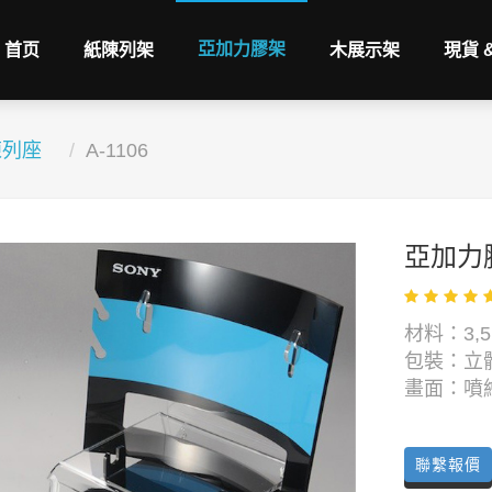
亞加力膠架
首页
紙陳列架
木展示架
現貨 
陳列座
A-1106
亞加力
材料：3,5
包裝：立
畫面：噴
聯繫報價