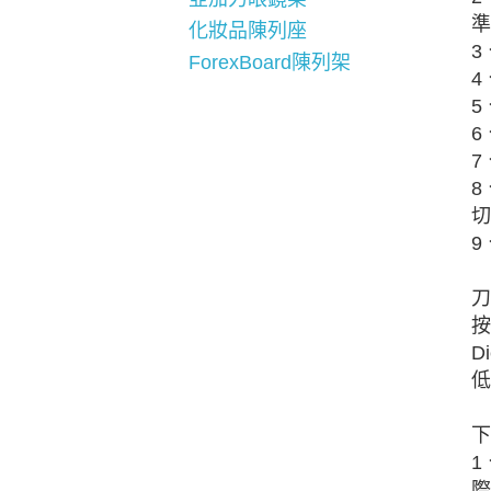
準
化妝品陳列座
3
ForexBoard陳列架
4
5
6
7
8
切
9
刀
按
D
低
下
1
際