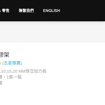
& 零售
聯繫我們
ENGLISH
膠架
(五星推薦)
,10,15,20 MM厚亞加力板
體，1套一箱
繪