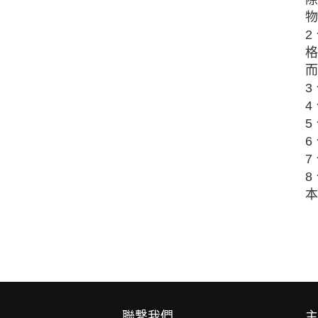
物
2
格
而
3
4
5
6
7
8
本
聯繫我們
主